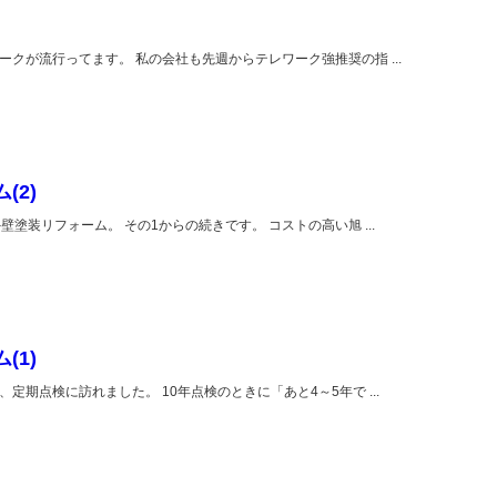
クが流行ってます。 私の会社も先週からテレワーク強推奨の指 ...
(2)
塗装リフォーム。 その1からの続きです。 コストの高い旭 ...
(1)
期点検に訪れました。 10年点検のときに「あと4～5年で ...