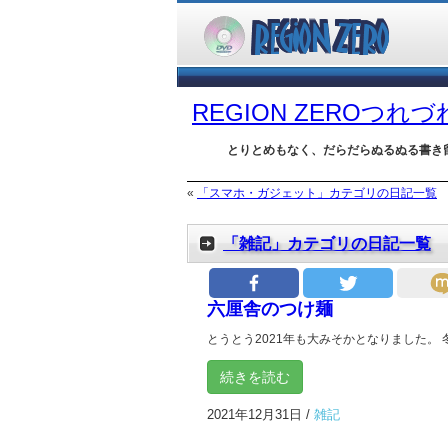
REGION ZEROつれ
とりとめもなく、だらだらぬるぬる書き
«
「スマホ・ガジェット」カテゴリの日記一覧
「雑記」カテゴリの日記一覧
六厘舎のつけ麺
とうとう2021年も大みそかとなりました。 
続きを読む
2021年12月31日
/
雑記