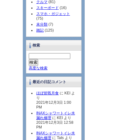
クルマ
(81)
スキーボード
(16)
スマホ・ガジェット
(75)
未分類
(7)
雑記
(125)
検索
高度な検索
最近の日記コメント
ほぼ皆既月食
に KEI よ
り
2021年12月3日 1:00
PM
INAXシャワートイレ水
漏れ修理
に KEI より
2021年12月3日 12:58
PM
INAXシャワートイレ水
漏れ修理
に Tats より