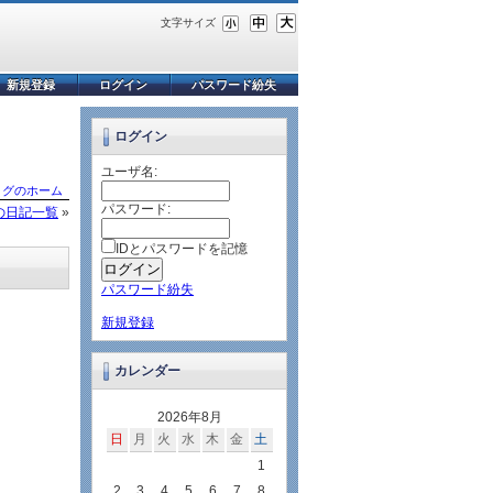
文字サイズ
新規登録
ログイン
パスワード紛失
ログイン
ユーザ名:
ログのホーム
パスワード:
の日記一覧
»
IDとパスワードを記憶
パスワード紛失
新規登録
カレンダー
2026年8月
日
月
火
水
木
金
土
1
2
3
4
5
6
7
8