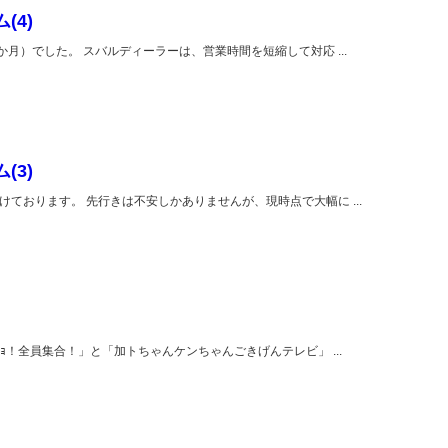
(4)
月）でした。 スバルディーラーは、営業時間を短縮して対応 ...
(3)
ております。 先行きは不安しかありませんが、現時点で大幅に ...
ｮ！全員集合！」と「加トちゃんケンちゃんごきげんテレビ」 ...