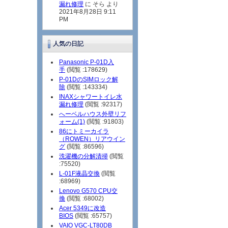
漏れ修理
に そら より
2021年8月28日 9:11
PM
人気の日記
Panasonic P-01D入
手
(閲覧 :178629)
P-01DのSIMロック解
除
(閲覧 :143334)
INAXシャワートイレ水
漏れ修理
(閲覧 :92317)
へーベルハウス外壁リフ
ォーム(1)
(閲覧 :91803)
86にトミーカイラ
（ROWEN）リアウイン
グ
(閲覧 :86596)
洗濯機の分解清掃
(閲覧
:75520)
L-01F液晶交換
(閲覧
:68969)
Lenovo G570 CPU交
換
(閲覧 :68002)
Acer 5349に改造
BIOS
(閲覧 :65757)
VAIO VGC-LT80DB