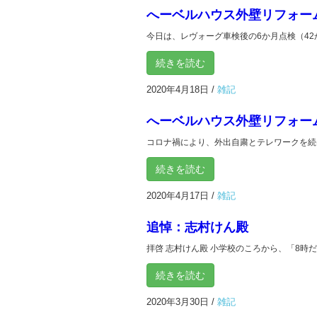
へーベルハウス外壁リフォーム
今日は、レヴォーグ車検後の6か月点検（42か
続きを読む
2020年4月18日
/
雑記
へーベルハウス外壁リフォーム
コロナ禍により、外出自粛とテレワークを続け
続きを読む
2020年4月17日
/
雑記
追悼：志村けん殿
拝啓 志村けん殿 小学校のころから、「8時だ
続きを読む
2020年3月30日
/
雑記