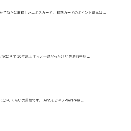
て新たに取得したエポスカード。 標準カードのポイント還元は ...
家にきて 10年以上 ずっと一緒だったけど 先週熱中症 ...
くらいの男性です。 AWSとかMS PowerPla ...