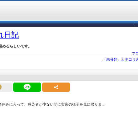
づれ日記
留めるらしいです。
ブ
「未分類」カテゴリ
冬休みに入って、感染者が少ない間に実家の様子を見に帰りま ...