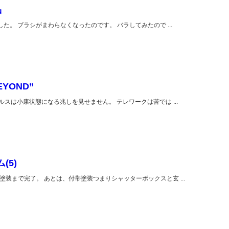
品
た。 ブラシがまわらなくなったのです。 バラしてみたので ...
BEYOND”
スは小康状態になる兆しを見せません。 テレワークは苦では ...
(5)
装まで完了。 あとは、付帯塗装つまりシャッターボックスと玄 ...