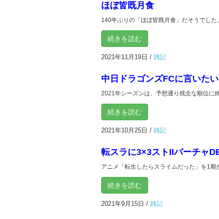
ほぼ皆既月食
140年ぶりの「ほぼ皆既月食」だそうでした。
続きを読む
2021年11月19日
/
雑記
中日ドラゴンズFCに言いたい
2021年シーズンは、予想通り残念な順位に終
続きを読む
2021年10月25日
/
雑記
転スラに3×3ストIIバーチャD
アニメ「転生したらスライムだった」を1期から通
続きを読む
2021年9月15日
/
雑記