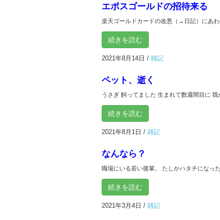
エポスゴールドの招待来る
楽天ゴールドカードの改悪（→日記）にあわせ
続きを読む
2021年8月14日
/
雑記
ペット、逝く
うさぎ 飼ってました 生まれて数週間目に 我が
続きを読む
2021年8月1日
/
雑記
なんなら？
職場にいる若い後輩。 たしかハタチになったばかり
続きを読む
2021年3月4日
/
雑記