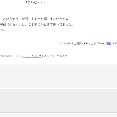
リアルだ・・・
」というセリフが聞こえるとか聞こえないとかｗ
宇宙（そら）」と、ご丁寧にルビまで振ってあった。
です。
2014/02/22 土曜日 -
KEI
| カテゴリー:
雑記
|
6
ご自分のサイトから
トラックバック
を送ることができます。