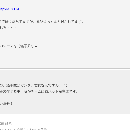
.php?id=3114
間で解け落ちてますが、原型はちゃんと保たれてます。
れる・・・
のシーンを（無茶振りｗ
、過半数はガンダム世代なんですわ(^_^;)
を製作する中、我がチームはロボット系主体です。
！
いませ！
前 (必須)
ールアドレス (公開されません) (必須)