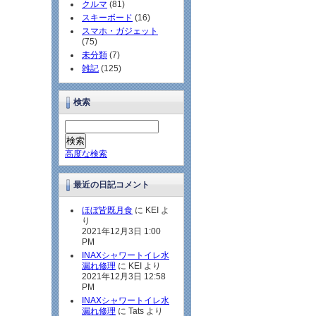
クルマ
(81)
スキーボード
(16)
スマホ・ガジェット
(75)
未分類
(7)
雑記
(125)
検索
高度な検索
最近の日記コメント
ほぼ皆既月食
に KEI よ
り
2021年12月3日 1:00
PM
INAXシャワートイレ水
漏れ修理
に KEI より
2021年12月3日 12:58
PM
INAXシャワートイレ水
漏れ修理
に Tats より