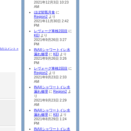
2021年12月3日 10:23
AM
ほぼ皆既月食
に
Region2
より
2021年11月30日 2:42
PM
レヴォーグ車検2回目
に
KEI
より
2021年9月26日 3:27
PM
 件のコメント »
INAXシャワートイレ水
漏れ修理
に
KEI
より
2021年9月26日 3:26
PM
レヴォーグ車検2回目
に
Region2
より
2021年9月23日 2:33
AM
INAXシャワートイレ水
漏れ修理
に
Region2
よ
り
2021年9月23日 2:29
AM
INAXシャワートイレ水
漏れ修理
に
KEI
より
2021年8月29日 1:24
PM
INAXシャワートイレ水