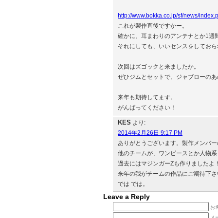
http://www.bokka.co.jp/sf/news/index
これが製作直後ですかー。
確かに、耳まわりのアンテナとか1週
それにしても、いいセンスをしておら
次回はズゴックと来ましたか。
ぜひジムとセットで、ジャブローのあ
来年も期待してます。
がんばってください！
KES
より:
2014年2月26日 9:17 PM
ありがとうございます。製作メンバーの
他のチームが、ワンピースとか人物系
過去にはマジンガーZも作りましたよ
来年の我がチームの作品にご期待下さ
では では。
Leave a Reply
お名
メ