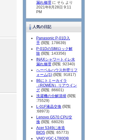
漏れ修理
に そら より
2021年8月28日 9:11
PM
人気の日記
Panasonic P-01D入
手
(閲覧 :178639)
P-01DのSIMロック解
除
(閲覧 :143356)
INAXシャワートイレ水
漏れ修理
(閲覧 :92340)
へーベルハウス外壁リフ
ォーム(1)
(閲覧 :91817)
86にトミーカイラ
（ROWEN）リアウイン
グ
(閲覧 :86601)
洗濯機の分解清掃
(閲覧
:75529)
L-01F液晶交換
(閲覧
:68973)
Lenovo G570 CPU交
換
(閲覧 :68029)
Acer 5349に改造
BIOS
(閲覧 :65773)
VAIO VGC-LT80DB