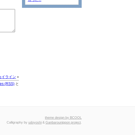
カイライン
»
ies (RSS)
と
theme design by BCOOL
Calligraphy by
udoyoshi
&
Ganbarounippon project
.