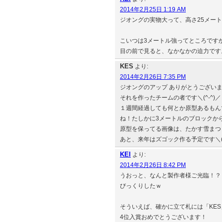
2014年2月25日 1:19 AM
ジオングの実物大って、高さ25メー
こいつは3メートル強ってところです
目の前で見ると、なかなかの迫力です
KES
より:
2014年2月26日 7:35 PM
ジオングのアップ ありがとうござい
それを作ったチームの者です＼(^-^)／
１週間経過しても何とか原型あるもん
ね！たしかに3メートルのブロックか
原型を保ってる画像は、たかす雪まつ
あと、来年はズゴック作る予定です＼(^
KEI
より:
2014年2月26日 8:42 PM
うおっと、なんと製作者様ご光臨！？
びっくりしたｗ
そういえば、確かに立て札には「KE
4位入賞おめでとうございます！