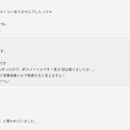
トルくらいありませんでしたっけｗ
かね。
。
ます。
です
ら作ったので、約３メートルです！多少 頭は盛りましたが…。
り雪像画像とかで検索すると見えますよ！
-^)／
S」と書かれていました。