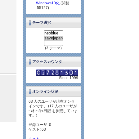
Windows10化
(閲覧
:55127)
テーマ選択
(
2
テーマ)
アクセスカウンタ
Since 1999
オンライン状況
63 人のユーザが現在オンラ
インです。 (17 人のユーザが
つれづれ日記 を参照していま
す。)
登録ユーザ: 0
ゲスト: 63
もっと...