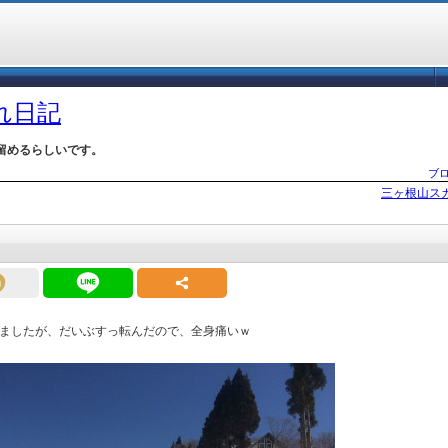
づれ日記
留めるらしいです。
ブ
三ヶ根山ス
ましたが、だいぶすっ転んだので、全身痛いｗ