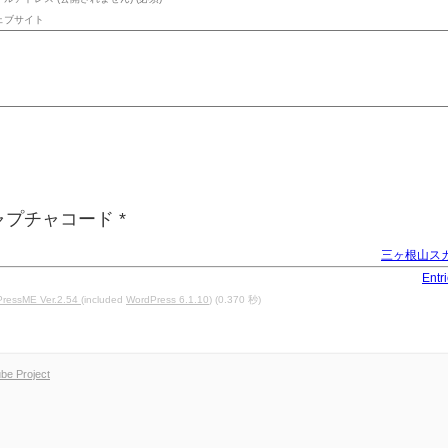
ェブサイト
ャプチャコード
*
三ヶ根山ス
Entr
ressME Ver.2.54
(included
WordPress 6.1.10
) (0.370 秒)
e Project