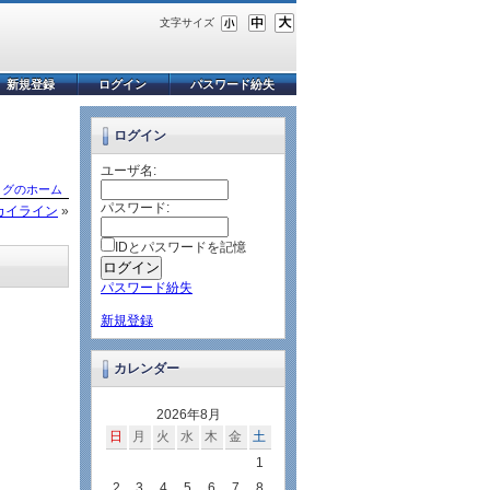
文字サイズ
新規登録
ログイン
パスワード紛失
ログイン
ユーザ名:
ログのホーム
パスワード:
カイライン
»
IDとパスワードを記憶
パスワード紛失
新規登録
カレンダー
2026年8月
日
月
火
水
木
金
土
1
2
3
4
5
6
7
8