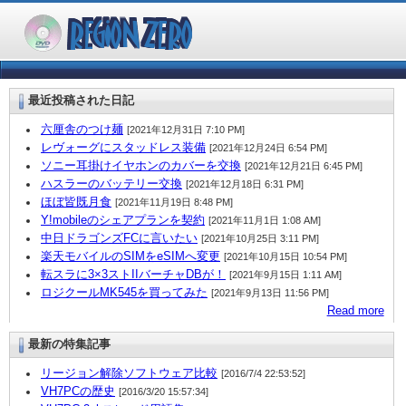
最近投稿された日記
六厘舎のつけ麺
[2021年12月31日 7:10 PM]
レヴォーグにスタッドレス装備
[2021年12月24日 6:54 PM]
ソニー耳掛けイヤホンのカバーを交換
[2021年12月21日 6:45 PM]
ハスラーのバッテリー交換
[2021年12月18日 6:31 PM]
ほぼ皆既月食
[2021年11月19日 8:48 PM]
Y!mobileのシェアプランを契約
[2021年11月1日 1:08 AM]
中日ドラゴンズFCに言いたい
[2021年10月25日 3:11 PM]
楽天モバイルのSIMをeSIMへ変更
[2021年10月15日 10:54 PM]
転スラに3×3ストIIバーチャDBが！
[2021年9月15日 1:11 AM]
ロジクールMK545を買ってみた
[2021年9月13日 11:56 PM]
Read more
最新の特集記事
リージョン解除ソフトウェア比較
[2016/7/4 22:53:52]
VH7PCの歴史
[2016/3/20 15:57:34]