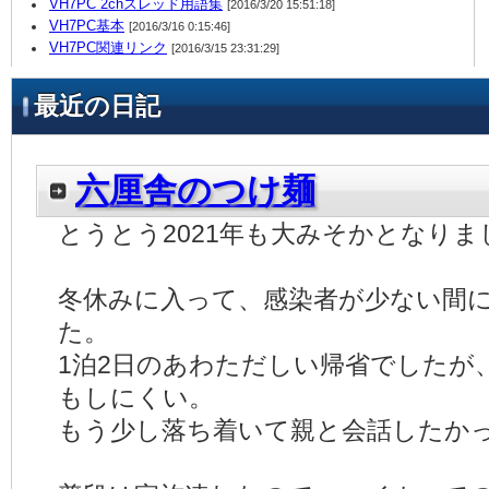
VH7PC 2chスレッド用語集
[2016/3/20 15:51:18]
VH7PC基本
[2016/3/16 0:15:46]
VH7PC関連リンク
[2016/3/15 23:31:29]
最近の日記
六厘舎のつけ麺
とうとう2021年も大みそかとなりま
冬休みに入って、感染者が少ない間
た。
1泊2日のあわただしい帰省でしたが
もしにくい。
もう少し落ち着いて親と会話したか