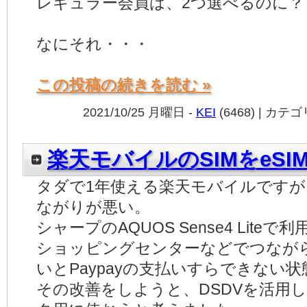
レギュラー会員は、2つ選べるのに？
なにそれ・・・
この投稿の続きを読む »
2021/10/25 月曜日 -
KEI
(6468) | カテ
楽天モバイルのSIMをeSI
タダで1年使える楽天モバイルです
ながりが悪い。
シャープのAQUOS Sense4 Lit
ショッピングセンターなどでつながらな
いとPaypayの支払いすらできない
その改善をしようと、DSDVを活用