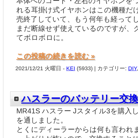
本体へのコード・左右のイヤホンを
れる耳掛け式イヤホンはこの機種だ
売終了していて、もう何年も経って
まだ断線せず使えているのですが、
てボロボロに。
この投稿の続きを読む »
2021/12/21 火曜日 -
KEI
(5933) | カテゴリー:
DIY
ハスラーのバッテリー交
MR41S ハスラー Jスタイル3を購
を通しました。
とくにディーラーからは何も言われ