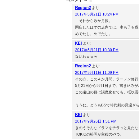
Region2
より:
2017年5月21日 10:24 PM
…それから数か月後。
閉店したはずの店内では、妻も子も職
めでたし。めでたし。
KEI
より:
2017年5月21日 10:30 PM
ないわｗｗｗ
Region2
より:
2017年9月11日 11:09 PM
その方、この４か月間、ラーメン修行
5月21日から9月1日まで、書き込み
この遠山の目は誤魔化せても、桜吹雪
ううむ。どうもBSで時代劇の見過ぎ
KEI
より:
2017年9月26日 1:51 PM
きのうそんなドラマをチラっと見たな
TOKIOの松岡が主役のやつ。