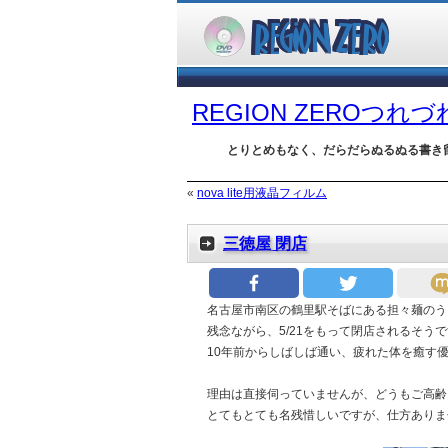
REGION ZEROつれ
とりとめもなく、だらだらぬるぬる書き
«
nova lite用液晶フィルム
三徳屋 閉店
名古屋市南区の鶴里駅そばにある担々麺のう
残念ながら、5/21をもって閉店されるそう
10年前からしばしば通い、疲れた体を癒す
理由は直接伺っていませんが、どうもご高齢
とてもとても名残惜しいですが、仕方ありま