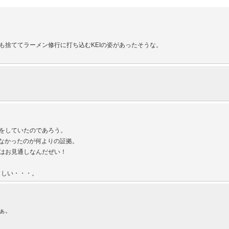
も捨ててラーメン修行に打ち込むKEIの姿があったそうな。
をしていたのであろう。
がなかったのが何よりの証拠。
はお見通しなんだぜい！
らしい・・・。
ぁ。