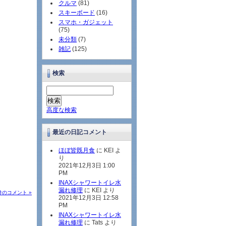
クルマ
(81)
スキーボード
(16)
スマホ・ガジェット
(75)
未分類
(7)
雑記
(125)
検索
高度な検索
最近の日記コメント
ほぼ皆既月食
に KEI よ
り
2021年12月3日 1:00
PM
INAXシャワートイレ水
漏れ修理
に KEI より
 件のコメント »
2021年12月3日 12:58
PM
INAXシャワートイレ水
漏れ修理
に Tats より