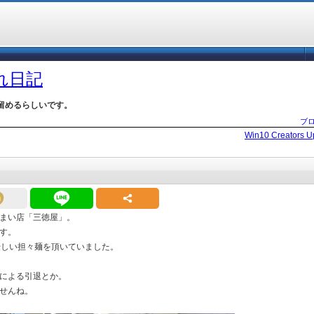
づれ日記
留めるらしいです。
ブ
Win10 Creators
まい店「三徳屋」。
です。
優しい担々麺を頂いていました。
による引退とか。
せんね。