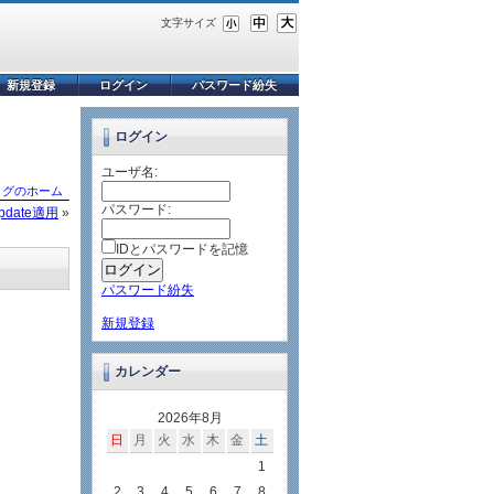
文字サイズ
新規登録
ログイン
パスワード紛失
ログイン
ユーザ名:
ログのホーム
パスワード:
 Update適用
»
IDとパスワードを記憶
パスワード紛失
新規登録
カレンダー
2026年8月
日
月
火
水
木
金
土
1
2
3
4
5
6
7
8