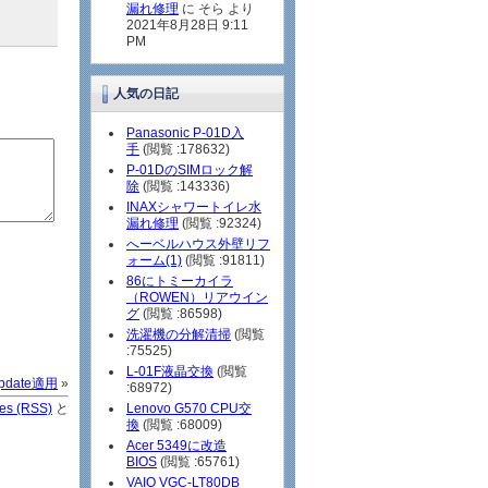
漏れ修理
に そら より
2021年8月28日 9:11
PM
人気の日記
Panasonic P-01D入
手
(閲覧 :178632)
P-01DのSIMロック解
除
(閲覧 :143336)
INAXシャワートイレ水
漏れ修理
(閲覧 :92324)
へーベルハウス外壁リフ
ォーム(1)
(閲覧 :91811)
86にトミーカイラ
（ROWEN）リアウイン
グ
(閲覧 :86598)
洗濯機の分解清掃
(閲覧
:75525)
L-01F液晶交換
(閲覧
 Update適用
»
:68972)
ies (RSS)
と
Lenovo G570 CPU交
換
(閲覧 :68009)
Acer 5349に改造
BIOS
(閲覧 :65761)
VAIO VGC-LT80DB