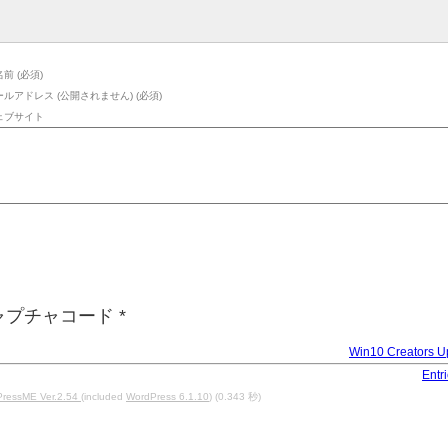
前 (必須)
ールアドレス (公開されません) (必須)
ェブサイト
ャプチャコード
*
Win10 Creators
Entr
ressME Ver.2.54
(included
WordPress 6.1.10
) (0.343 秒)