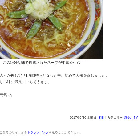
この絶妙な味で構成されたスープが中毒を生む
人々が押し寄せ1時間待ちとなった中、初めて大盛を食しました。
しい味に満足、ごちそうさま。
元気で。
2017/05/20 土曜日 -
KEI
| カテゴリー:
雑記
|
4
ご自分のサイトから
トラックバック
を送ることができます。