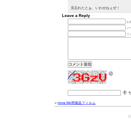
見忘れたとぁ、いわせねぇぜ！
Leave a Reply
お名
メ
ウ
キ
«
nova lite用液晶フィルム
XP