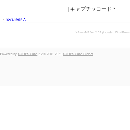
キャプチャコード
*
«
nova lite購入
XPressME Ver.2.54
(included
WordPress
Powered by
XOOPS Cube
2.2 © 2001-2021
XOOPS Cube Project