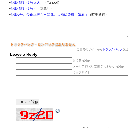
■
台風情報（6号拡大）
（Yahoo!）
■
台風情報（6号）
（気象庁）
■
台風6号、今夜上陸も＝暴風、大雨に警戒－気象庁
（時事通信）
トラックバック・ピンバックはありません
ご自分のサイトから
トラックバック
を
Leave a Reply
お名前 (必須)
メールアドレス (公開されません) (必須)
ウェブサイト