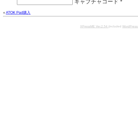
キャプチャコード
*
«
ATOK Pad購入
XPressME Ver.2.54
(included
WordPress