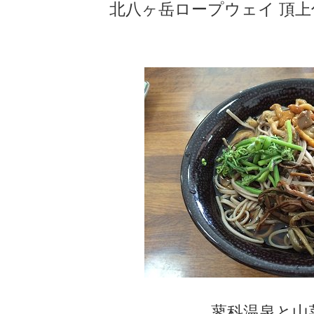
北八ヶ岳ロープウェイ 頂
蓼科温泉と山