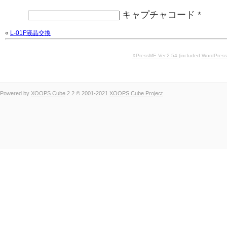
キャプチャコード
*
«
L-01F液晶交換
XPressME Ver.2.54
(included
WordPress
Powered by
XOOPS Cube
2.2 © 2001-2021
XOOPS Cube Project