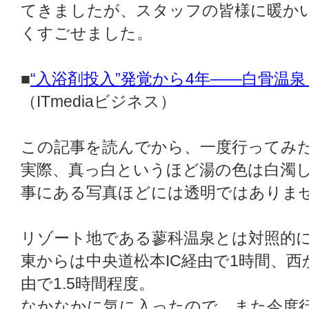
てきましたが、スタッフの皆様に暖か
くすごせました。
■
“入浴剤投入”発覚から4年――白骨温
（ITmediaビジネス）
この記事を読んでから、一度行ってみ
実際、真っ白というほど湯の色は白濁
事にある写真ほどには透明ではありま
リゾート地である蓼科温泉とは対照的
東からは中央道松本IC経由で1時間、西
由で1.5時間程度。
なかなかに気に入ったので、また今度