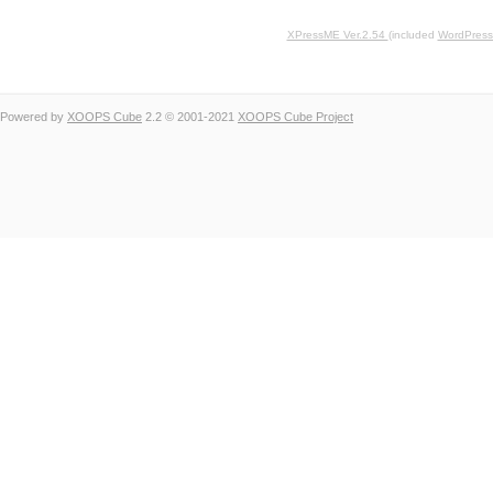
XPressME Ver.2.54
(included
WordPress
Powered by
XOOPS Cube
2.2 © 2001-2021
XOOPS Cube Project