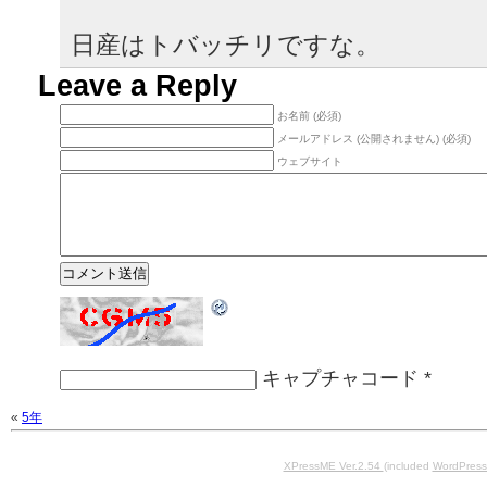
日産はトバッチリですな。
Leave a Reply
お名前 (必須)
メールアドレス (公開されません) (必須)
ウェブサイト
キャプチャコード
*
«
5年
XPressME Ver.2.54
(included
WordPress