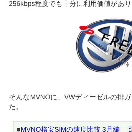
256kbps程度でも十分に利用価値があ
そんなMVNOに、VWディーゼルの排
た。
■
MVNO格安SIMの速度比較 3月編 