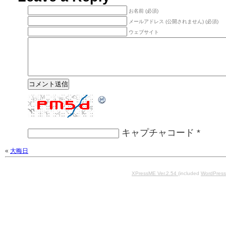
お名前 (必須)
メールアドレス (公開されません) (必須)
ウェブサイト
キャプチャコード
*
«
大晦日
XPressME Ver.2.54
(included
WordPress