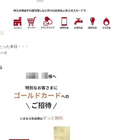
月たった本日・・・
━!!