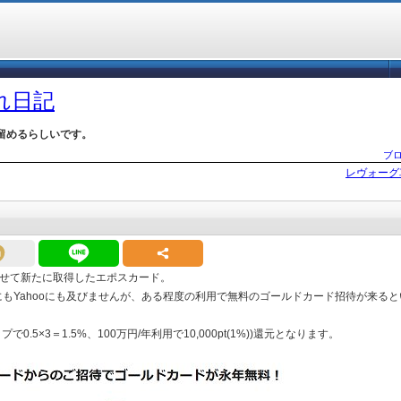
づれ日記
留めるらしいです。
ブ
レヴォーグ
せて新たに取得したエポスカード。
にもYahooにも及びませんが、ある程度の利用で無料のゴールドカード招待が来る
.5×3＝1.5%、100万円/年利用で10,000pt(1%))還元となります。