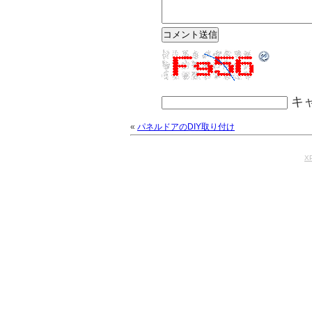
キ
«
パネルドアのDIY取り付け
XP