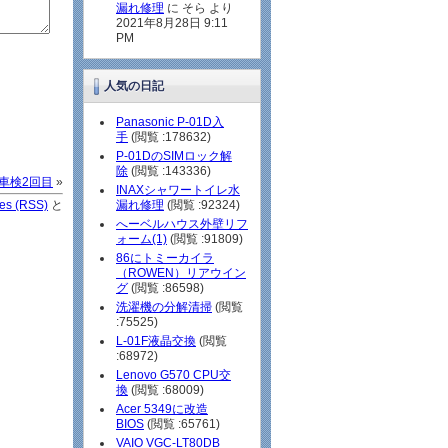
漏れ修理
に そら より
2021年8月28日 9:11
PM
人気の日記
Panasonic P-01D入
手
(閲覧 :178632)
P-01DのSIMロック解
除
(閲覧 :143336)
車検2回目
»
INAXシャワートイレ水
ies (RSS)
と
漏れ修理
(閲覧 :92324)
へーベルハウス外壁リフ
ォーム(1)
(閲覧 :91809)
86にトミーカイラ
（ROWEN）リアウイン
グ
(閲覧 :86598)
洗濯機の分解清掃
(閲覧
:75525)
L-01F液晶交換
(閲覧
:68972)
Lenovo G570 CPU交
換
(閲覧 :68009)
Acer 5349に改造
BIOS
(閲覧 :65761)
VAIO VGC-LT80DB