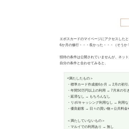
エポスカードのマイページにアクセスしたと
6か月の修行・・・長かった・・・（そうか
招待の条件は公開されていませんが、ネット
自分の条件と合わせてみると、
<満たしたもの＞
・標準カード作成後6か月 → 2月の初
・年間50万円以上の利用 → 7月末の引
・延滞なし → もちろんなし
・リボ/キャッシング利用なし → 利用な
・優良顧客 → 日々の買い物＋公共料
＜満たしていないもの＞
・マルイでの利用あり → 無し