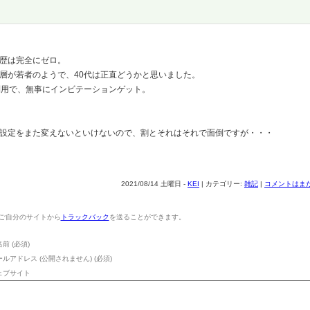
歴は完全にゼロ。
層が若者のようで、40代は正直どうかと思いました。
利用で、無事にインビテーションゲット。
設定をまた変えないといけないので、割とそれはそれで面倒ですが・・・
2021/08/14 土曜日 -
KEI
| カテゴリー:
雑記
|
コメントはまだ
ご自分のサイトから
トラックバック
を送ることができます。
前 (必須)
ールアドレス (公開されません) (必須)
ェブサイト