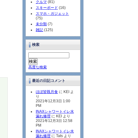
クルマ
(81)
スキーボード
(16)
スマホ・ガジェット
(75)
未分類
(7)
雑記
(125)
検索
高度な検索
最近の日記コメント
ほぼ皆既月食
に KEI よ
り
2021年12月3日 1:00
PM
INAXシャワートイレ水
漏れ修理
に KEI より
2021年12月3日 12:58
PM
INAXシャワートイレ水
漏れ修理
に Tats より