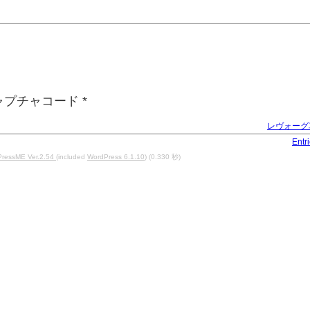
ャプチャコード
*
レヴォーグ
Entr
ressME Ver.2.54
(included
WordPress 6.1.10
) (0.330 秒)