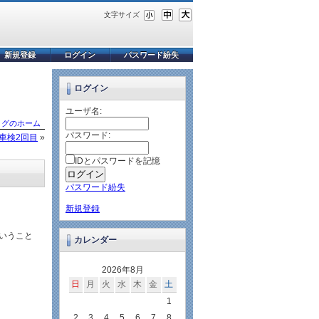
文字サイズ
新規登録
ログイン
パスワード紛失
ログイン
ユーザ名:
ログのホーム
パスワード:
車検2回目
»
IDとパスワードを記憶
パスワード紛失
新規登録
ということ
カレンダー
2026年8月
日
月
火
水
木
金
土
1
2
3
4
5
6
7
8