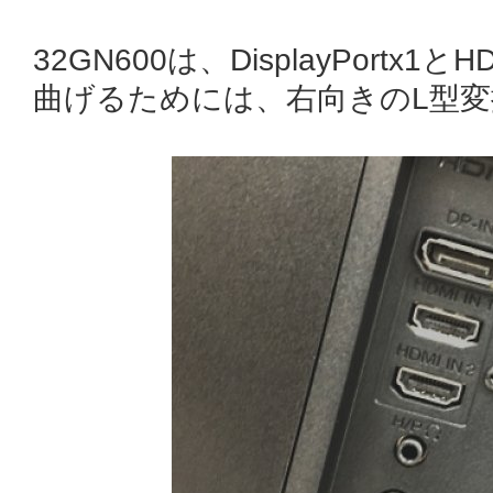
32GN600は、DisplayPortx
曲げるためには、右向きのL型