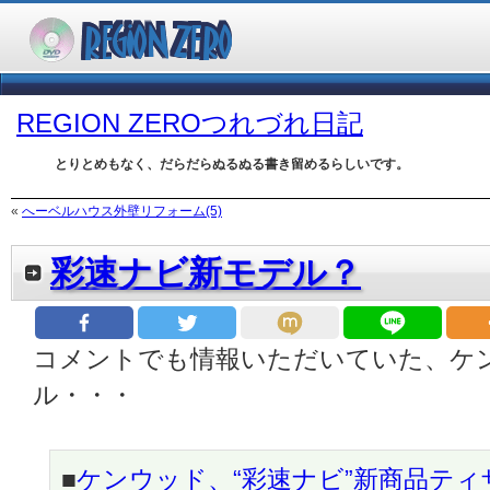
REGION ZEROつれづれ日記
とりとめもなく、だらだらぬるぬる書き留めるらしいです。
«
へーベルハウス外壁リフォーム(5)
彩速ナビ新モデル？
コメントでも情報いただいていた、ケ
ル・・・
■
ケンウッド、“彩速ナビ”新商品ティ