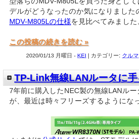
型落ちのMDV-M805Lを買った身として
デルがどうなったのか気になりました
MDV-M805Lの仕様
を見比べてみました
この投稿の続きを読む »
2020/01/13 月曜日 -
KEI
| カテゴリー:
クルマ
TP-Link無線LANルータに
7年前に購入したNEC製の無線LANル
が、最近は時々フリーズするようにな