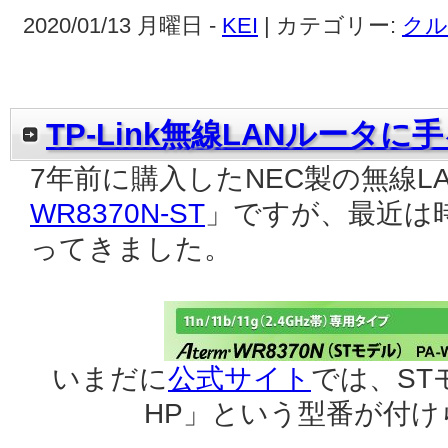
2020/01/13 月曜日 -
KEI
| カテゴリー:
クル
TP-Link無線LANルータに
7年前に購入したNEC製の無線L
WR8370N-ST
」ですが、最近は
ってきました。
いまだに
公式サイト
では、ST
HP」という型番が付け