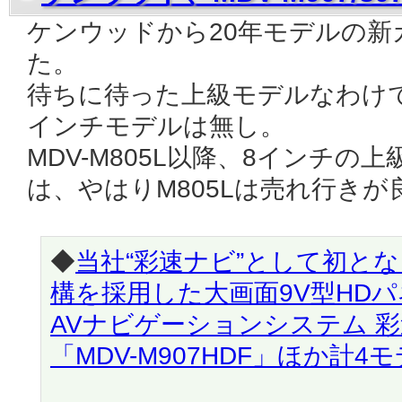
ケンウッドから20年モデルの新
た。
待ちに待った上級モデルなわけ
インチモデルは無し。
MDV-M805L以降、8インチ
は、やはりM805Lは売れ行き
◆
当社“彩速ナビ”として初と
構を採用した大画面9V型HD
AVナビゲーションシステム 
「MDV-M907HDF」ほか計4