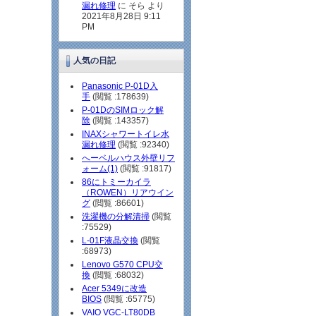
漏れ修理
に そら より
2021年8月28日 9:11
PM
人気の日記
Panasonic P-01D入
手
(閲覧 :178639)
P-01DのSIMロック解
除
(閲覧 :143357)
INAXシャワートイレ水
漏れ修理
(閲覧 :92340)
へーベルハウス外壁リフ
ォーム(1)
(閲覧 :91817)
86にトミーカイラ
（ROWEN）リアウイン
グ
(閲覧 :86601)
洗濯機の分解清掃
(閲覧
:75529)
L-01F液晶交換
(閲覧
:68973)
Lenovo G570 CPU交
換
(閲覧 :68032)
Acer 5349に改造
BIOS
(閲覧 :65775)
VAIO VGC-LT80DB