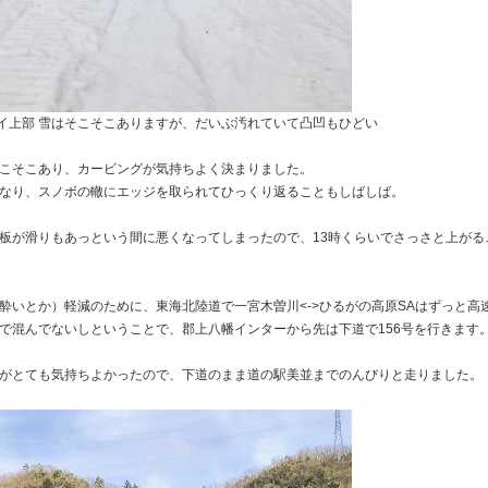
イ上部 雪はそこそこありますが、だいぶ汚れていて凸凹もひどい
こそこあり、カービングが気持ちよく決まりました。
なり、スノボの轍にエッジを取られてひっくり返ることもしばしば。
板が滑りもあっという間に悪くなってしまったので、13時くらいでさっさと上がる
酔いとか）軽減のために、東海北陸道で一宮木曽川<->ひるがの高原SAはずっと高
まで混んでないしということで、郡上八幡インターから先は下道で156号を行きます
がとても気持ちよかったので、下道のまま道の駅美並までのんびりと走りました。