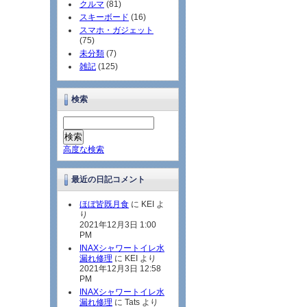
クルマ
(81)
スキーボード
(16)
スマホ・ガジェット
(75)
未分類
(7)
雑記
(125)
検索
高度な検索
最近の日記コメント
ほぼ皆既月食
に KEI よ
り
2021年12月3日 1:00
PM
INAXシャワートイレ水
漏れ修理
に KEI より
2021年12月3日 12:58
PM
INAXシャワートイレ水
漏れ修理
に Tats より