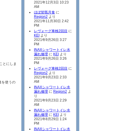
2021年12月3日 10:23
AM
ほぼ皆既月食
に
Region2
より
2021年11月30日 2:42
PM
レヴォーグ車検2回目
に
KEI
より
2021年9月26日 3:27
PM
INAXシャワートイレ水
漏れ修理
に
KEI
より
2021年9月26日 3:26
PM
ことにしま
レヴォーグ車検2回目
に
Region2
より
2021年9月23日 2:33
AM
速を使うの
INAXシャワートイレ水
。
漏れ修理
に
Region2
よ
り
2021年9月23日 2:29
AM
INAXシャワートイレ水
漏れ修理
に
KEI
より
2021年8月29日 1:24
PM
INAXシャワートイレ水