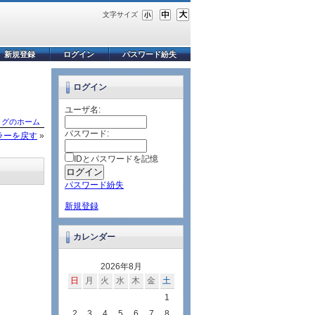
文字サイズ
新規登録
ログイン
パスワード紛失
ログイン
ユーザ名:
ログのホーム
パスワード:
ラーを戻す
»
IDとパスワードを記憶
パスワード紛失
新規登録
カレンダー
2026年8月
日
月
火
水
木
金
土
1
2
3
4
5
6
7
8