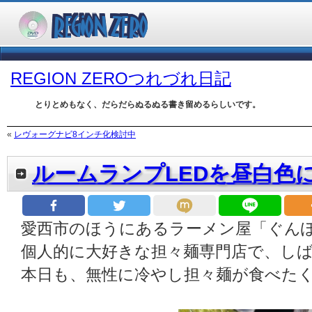
REGION ZEROつれづれ日記
とりとめもなく、だらだらぬるぬる書き留めるらしいです。
«
レヴォーグナビ8インチ化検討中
ルームランプLEDを昼白色
愛西市のほうにあるラーメン屋「ぐん
個人的に大好きな担々麺専門店で、し
本日も、無性に冷やし担々麺が食べた