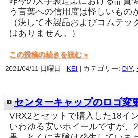
昨今の大手製造業における品質
う言葉への信用度は怪しいもの
（決して本製品およびコムテッ
はありません。）
この投稿の続きを読む »
2021/04/11 日曜日 -
KEI
| カテゴリー:
DIY
,
センターキャップのロゴ変
VRX2とセットで購入した18イ
いわゆる安いホイールですが、
果、とくに支障は発生していま