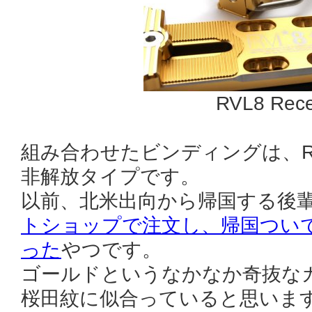
RVL8 Rece
組み合わせたビンディングは、RVL8
非解放タイプです。
以前、北米出向から帰国する後
トショップで注文し、帰国つい
った
やつです。
ゴールドというなかなか奇抜な
桜田紋に似合っていると思いま