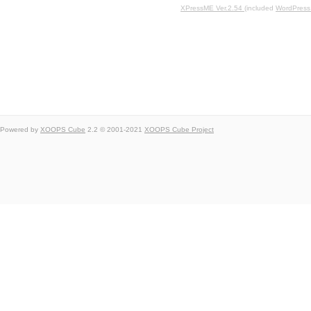
XPressME Ver.2.54
(included
WordPress
Powered by
XOOPS Cube
2.2 © 2001-2021
XOOPS Cube Project