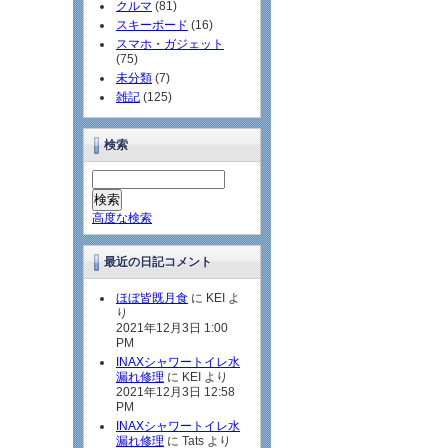
クルマ
(81)
スキーボード
(16)
スマホ・ガジェット
(75)
未分類
(7)
雑記
(125)
検索
高度な検索
最近の日記コメント
ほぼ皆既月食
に KEI よ
り
2021年12月3日 1:00
PM
INAXシャワートイレ水
漏れ修理
に KEI より
2021年12月3日 12:58
PM
INAXシャワートイレ水
漏れ修理
に Tats より