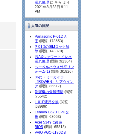
漏れ修理
に そら より
2021年8月28日 9:11
PM
人気の日記
Panasonic P-01D入
手
(閲覧 :178653)
P-01DのSIMロック解
除
(閲覧 :143370)
INAXシャワートイレ水
漏れ修理
(閲覧 :92364)
へーベルハウス外壁リフ
ォーム(1)
(閲覧 :91826)
86にトミーカイラ
（ROWEN）リアウイン
グ
(閲覧 :86617)
洗濯機の分解清掃
(閲覧
:75542)
L-01F液晶交換
(閲覧
:68986)
Lenovo G570 CPU交
換
(閲覧 :68053)
Acer 5349に改造
BIOS
(閲覧 :65818)
VAIO VGC-LT80DB