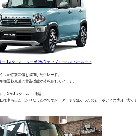
ー JスタイルIII ターボ 2WD オフブルー/シルバールーフ
にいくつか特別装備を追加したグレード。
各種運転支援の警告機能が搭載されています。
、XかJスタイルIIIで検討。
仕様車も出たばかりだったのですが、ターボが無かったのと、ボディの塗分け方が