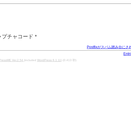
ャプチャコード
*
Postfixがスパム踏み台に
Entr
PressME Ver.2.54
(included
WordPress 6.1.11
) (0.413 秒)