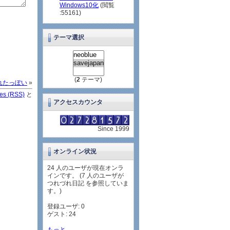
Windows10化
(閲覧
:55161)
テーマ選択
(
2
テーマ)
されたっぽい
»
ies (RSS)
と
アクセスカウンタ
Since 1999
オンライン状況
24 人のユーザが現在オンラ
インです。 (7 人のユーザが
つれづれ日記 を参照していま
す。)
登録ユーザ: 0
ゲスト: 24
もっと...