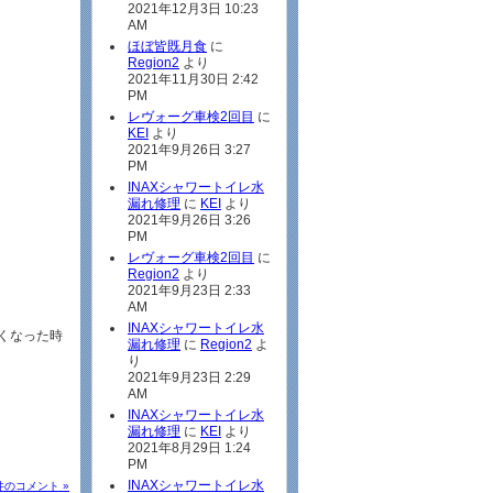
2021年12月3日 10:23
AM
ほぼ皆既月食
に
Region2
より
2021年11月30日 2:42
PM
レヴォーグ車検2回目
に
KEI
より
2021年9月26日 3:27
PM
INAXシャワートイレ水
漏れ修理
に
KEI
より
2021年9月26日 3:26
PM
レヴォーグ車検2回目
に
Region2
より
2021年9月23日 2:33
AM
INAXシャワートイレ水
しくなった時
漏れ修理
に
Region2
よ
り
2021年9月23日 2:29
AM
INAXシャワートイレ水
漏れ修理
に
KEI
より
2021年8月29日 1:24
PM
INAXシャワートイレ水
 件のコメント »