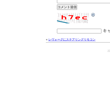
キ
«
レヴォーグにステアリングリモコン
X