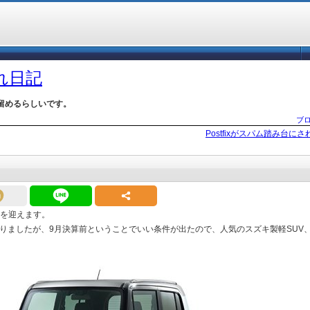
づれ日記
留めるらしいです。
ブ
Postfixがスパム踏み台に
検を迎えます。
りましたが、9月決算前ということでいい条件が出たので、人気のスズキ製軽SUV