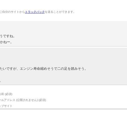
ご自分のサイトから
トラックバック
を送ることができます。
うですね。
すかねー。
たいですが、エンジン寿命縮めそうで二の足を踏みそう。
。
前 (必須)
ールアドレス (公開されません) (必須)
ェブサイト