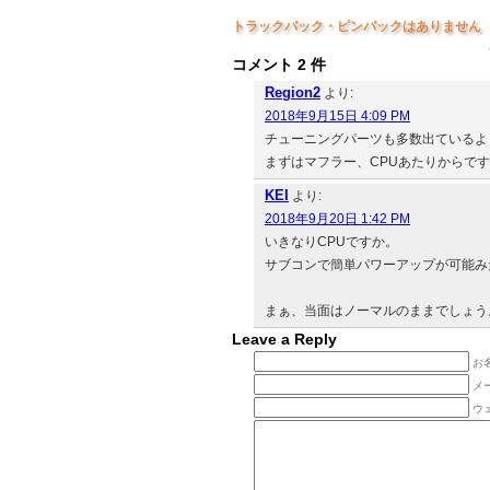
トラックバック・ピンバックはありません
コメント 2 件
Region2
より:
2018年9月15日 4:09 PM
チューニングパーツも多数出ているよ
まずはマフラー、CPUあたりからで
KEI
より:
2018年9月20日 1:42 PM
いきなりCPUですか。
サブコンで簡単パワーアップが可能み
まぁ、当面はノーマルのままでしょう
Leave a Reply
お名
メ
ウ