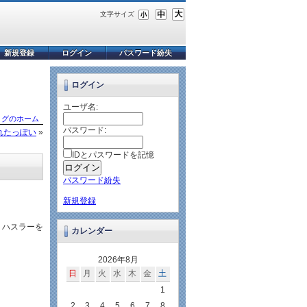
文字サイズ
新規登録
ログイン
パスワード紛失
ログイン
ユーザ名:
ログのホーム
パスワード:
されたっぽい
»
IDとパスワードを記憶
パスワード紛失
新規登録
、ハスラーを
カレンダー
2026年8月
日
月
火
水
木
金
土
1
2
3
4
5
6
7
8