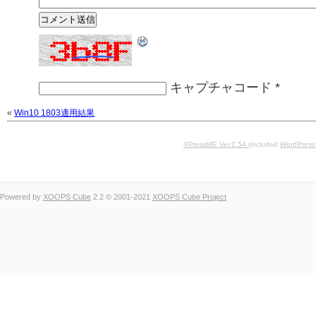
キャプチャコード
*
«
Win10 1803適用結果
XPressME Ver.2.54
(included
WordPress
Powered by
XOOPS Cube
2.2 © 2001-2021
XOOPS Cube Project