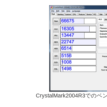
CrystalMark2004R3