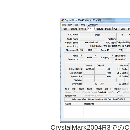
CrystalMark2004R3