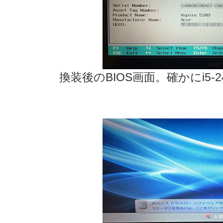
換装後のBIOS画面。確かにi5-