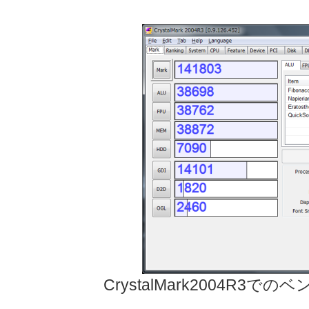
CrystalMark2004R3