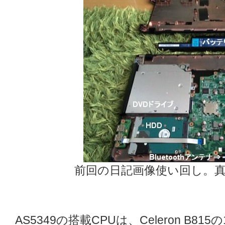
前回の日記画像使い回し。真
AS5349の搭載CPUは、Celeron B81