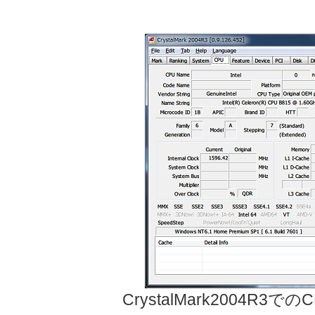
CrystalMark2004R3