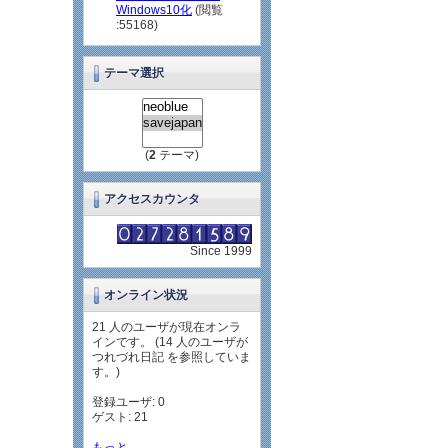
Windows10化
(閲覧
:55168)
テーマ選択
(
2
テーマ)
アクセスカウンタ
Since 1999
オンライン状況
21 人のユーザが現在オンラ
インです。 (14 人のユーザが
つれづれ日記 を参照していま
す。)
登録ユーザ: 0
ゲスト: 21
もっと...