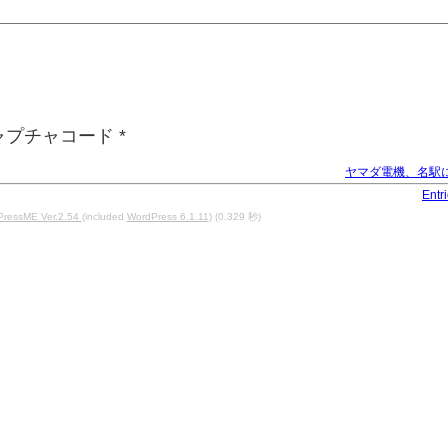
ャプチャコード
*
ヤマダ電機、名駅
Entr
PressME Ver.2.54
(included
WordPress 6.1.11
) (0.329 秒)