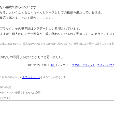
ない精度で作られています。
なる、ということもなくちゃんとケースとしての役割を果たしている模様。
反応を落とすことなく動作しています。
ブラック、その境界線はグラデーション処理されています。
ますが、個人的にミラー部分が、鏡の代わりになるのを期待してこのカラーにしま
大量に挟まるので、鏡見ながらつまようじか何かで取らないと、食事後に口を開けて話すことさえ
なら文句なしの品質じゃないかなあ？と思いました。
2011/11/22 火曜日 -
KEI
| カテゴリー:
スマホ・ガジェット
|
コメントはまだ
ご自分のサイトから
トラックバック
を送ることができます。
前 (必須)
ールアドレス (公開されません) (必須)
ェブサイト