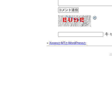
キ
«
XoopsかMTかWordPressか
X