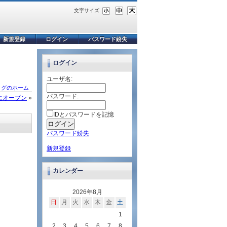
文字サイズ
新規登録
ログイン
パスワード紛失
ログイン
ユーザ名:
ログのホーム
パスワード:
にオープン
»
IDとパスワードを記憶
パスワード紛失
新規登録
カレンダー
2026年8月
日
月
火
水
木
金
土
1
2
3
4
5
6
7
8