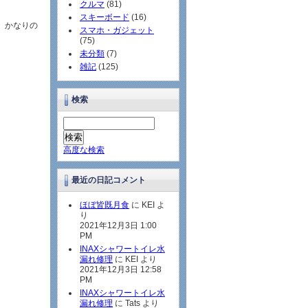
クルマ
(81)
スキーボード
(16)
、かなりの
スマホ・ガジェット
(75)
未分類
(7)
雑記
(125)
検索
高度な検索
最近の日記コメント
ほぼ皆既月食
に KEI よ
り
2021年12月3日 1:00
PM
INAXシャワートイレ水
漏れ修理
に KEI より
2021年12月3日 12:58
PM
INAXシャワートイレ水
漏れ修理
に Tats より