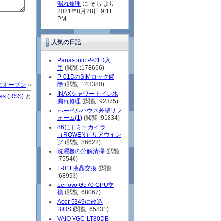
漏れ修理
に そら より
2021年8月28日 9:11
PM
人気の日記
Panasonic P-01D入
手
(閲覧 :178656)
P-01DのSIMロック解
除
(閲覧 :143380)
にオープン
»
INAXシャワートイレ水
ies (RSS)
と
漏れ修理
(閲覧 :92375)
へーベルハウス外壁リフ
ォーム(1)
(閲覧 :91834)
86にトミーカイラ
（ROWEN）リアウイン
グ
(閲覧 :86622)
洗濯機の分解清掃
(閲覧
:75546)
L-01F液晶交換
(閲覧
:68993)
Lenovo G570 CPU交
換
(閲覧 :68067)
Acer 5349に改造
BIOS
(閲覧 :65831)
VAIO VGC-LT80DB