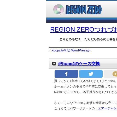
REGION ZEROつれ
とりとめもなく、だらだらぬるぬる書き
«
XoopsかMTかWordPressか
iPhone4のケース交換
買ってから1年半くらい経ちましたiPhone4
ホームボタンの不良で半年前に交換してもら
iOS5になってから、若干操作がもたつくか
さて、そんなiPhoneを衝撃や摩擦から守って
これまではパワーサポートの「
エアージャケ