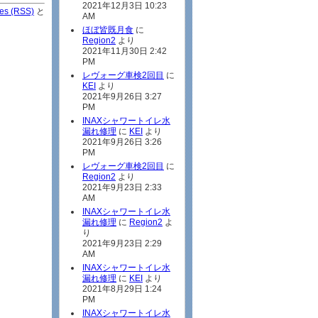
2021年12月3日 10:23
ies (RSS)
と
AM
ほぼ皆既月食
に
Region2
より
2021年11月30日 2:42
PM
レヴォーグ車検2回目
に
KEI
より
2021年9月26日 3:27
PM
INAXシャワートイレ水
漏れ修理
に
KEI
より
2021年9月26日 3:26
PM
レヴォーグ車検2回目
に
Region2
より
2021年9月23日 2:33
AM
INAXシャワートイレ水
漏れ修理
に
Region2
よ
り
2021年9月23日 2:29
AM
INAXシャワートイレ水
漏れ修理
に
KEI
より
2021年8月29日 1:24
PM
INAXシャワートイレ水