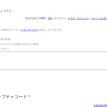
ょうけど。
2013/10/21 月曜日 -
KEI
| カテゴリー:
スマホ・ガジェット
|
コメントはまだ
ご自分のサイトから
トラックバック
を送ることができます。
前 (必須)
ールアドレス (公開されません) (必須)
ェブサイト
ャプチャコード
*
Lenovo 