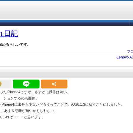
づれ日記
留めるらしいです。
ブ
Lenovo 
てあったiPhone4ですが、さすがに動作は渋い。
ーションするのも面倒。
hone4は出番も少ないだろうってことで、iOS6.1.3に戻すことにしました。
も、あまり意味が無いかもしれない。
取っていれば・・・と思います。