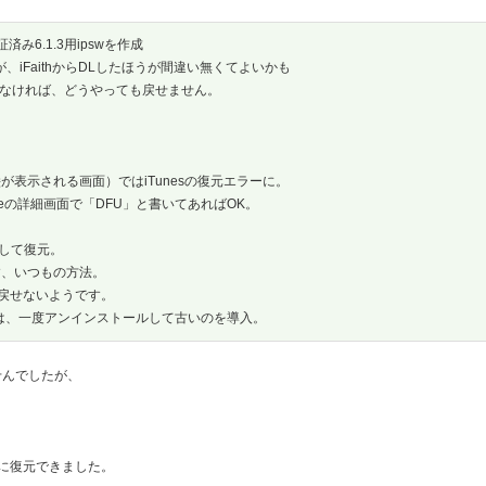
証済み6.1.3用ipswを作成
が、iFaithからDLしたほうが間違い無くてよいかも
いなければ、どうやっても戻せません。
表示される画面）ではiTunesの復元エラーに。
neの詳細画面で「DFU」と書いてあればOK。
択して復元。
押す、いつもの方法。
いと戻せないようです。
た人は、一度アンインストールして古いのを導入。
せんでしたが、
3に復元できました。