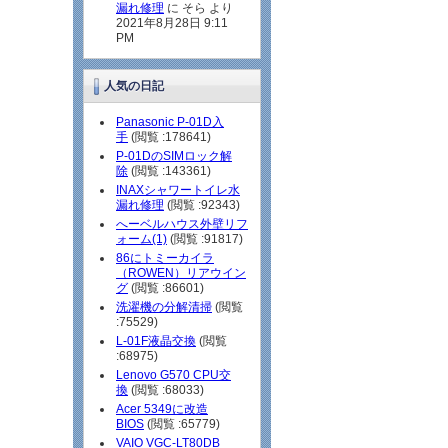
漏れ修理
に そら より
2021年8月28日 9:11
PM
人気の日記
Panasonic P-01D入
手
(閲覧 :178641)
P-01DのSIMロック解
除
(閲覧 :143361)
INAXシャワートイレ水
漏れ修理
(閲覧 :92343)
へーベルハウス外壁リフ
ォーム(1)
(閲覧 :91817)
86にトミーカイラ
（ROWEN）リアウイン
グ
(閲覧 :86601)
洗濯機の分解清掃
(閲覧
:75529)
L-01F液晶交換
(閲覧
:68975)
Lenovo G570 CPU交
換
(閲覧 :68033)
Acer 5349に改造
BIOS
(閲覧 :65779)
VAIO VGC-LT80DB