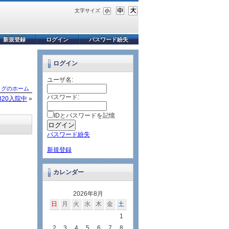
文字サイズ
新規登録
ログイン
パスワード紛失
ログイン
ユーザ名:
ログのホーム
パスワード:
A820入院中
»
IDとパスワードを記憶
パスワード紛失
新規登録
カレンダー
2026年8月
日
月
火
水
木
金
土
1
2
3
4
5
6
7
8