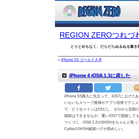
REGION ZEROつれ
とりとめもなく、だらだらぬるぬる書き
«
iPhone 5S ゴールド入手
iPhone 4 iOS6.1.3に戻した
iPhone 5S購入に先立って、iOS7に上げ
いちいちスリープ復帰やアプリ切替でアニメ
で、どうせメインは5Sだし、ゼロから定額のiP
脱獄はできませんが、重いiOS7で脱獄して
つくづく、iOS6.1.2のSHSHをちゃんと
CydiaのSHSH破損バグが恨めしい。