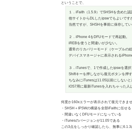
ということで、
１．iFaith（1.5.9）でSHSHを含めた認
他サイトからDLしたipswでもよいです
当然ですが、SHSHを事前に保存して
２．iPhone 4をDFUモードで再起動。
iREBを使うと間違いが少ない。
通常のリカバリーモード（ケーブルの絵が
デバイスマネージャに表示されるiPho
３．iTunesで、1で作成したipswを選
Shiftキーを押しながら復元ボタンを
ちなみにiTunesは11.05以前にしな
iOS7用に最新iTunesを入れちゃっ
何度か160xエラーが表示されて復元できま
・SHSH＋IPSWの構築を全部iFaithに任せる
・間違いなくDFUモードになっている
・iTunesのバージョンが11.05である
この3点をしっかり確認したら、無事に6.1.