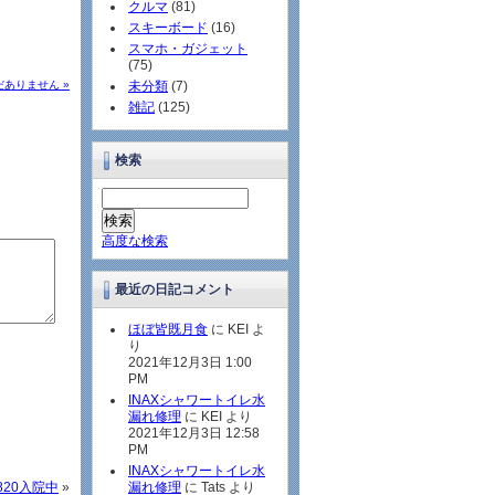
クルマ
(81)
スキーボード
(16)
スマホ・ガジェット
(75)
ありません »
未分類
(7)
雑記
(125)
検索
高度な検索
最近の日記コメント
ほぼ皆既月食
に KEI よ
り
2021年12月3日 1:00
PM
INAXシャワートイレ水
漏れ修理
に KEI より
2021年12月3日 12:58
PM
INAXシャワートイレ水
A820入院中
»
漏れ修理
に Tats より