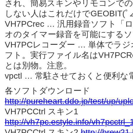
され、簡易スキンやリモコンでの
しない人はこれだけでGEOBIT(ﾟ⊿ﾟ
VH7PCrec … 汎用録音ソフ
オのタイマー録音を可能にするソ
VH7PCレコーダー … 単体で
フト。実行ファイル名はVH7PCRe
とは別物。注意。
vpctl … 常駐させておくと便利
各ソフトダウンロード
http://pureheart.ddo.jp/test/up/upl
VH7PCCtrl スキン1
http://vh7pc.estyle.info/vh7pcctrl_
VH7PCCtrl スキン2
http://brew21.