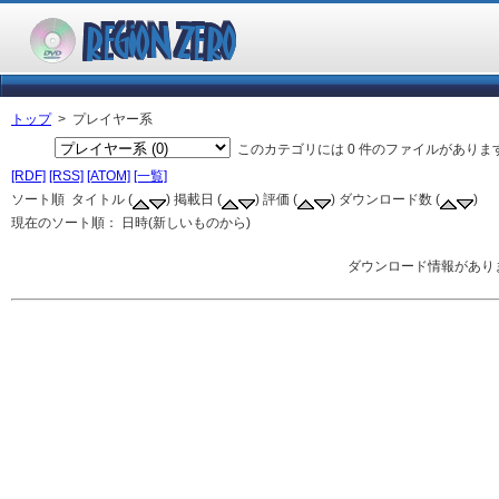
トップ
> プレイヤー系
このカテゴリには 0 件のファイルがあります
[RDF]
[RSS]
[ATOM]
[一覧]
ソート順 タイトル (
) 掲載日 (
) 評価 (
) ダウンロード数 (
)
現在のソート順： 日時(新しいものから)
ダウンロード情報があり