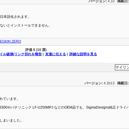
バージョン:
4.10
掲載日:
ーが日本語化されます。
致しないとインストールできません。
EGION ZERO
評価
8 (10 票)
イル破損/リンク切れを報告
|
友達に伝える
|
詳細な説明を見る
バージョン:
4.2b13
掲載日:
れています。
D8300やパナソニック LF-U250MPJ などのOEM品でも、SigmaDesigns純正ドラ
しまいました。