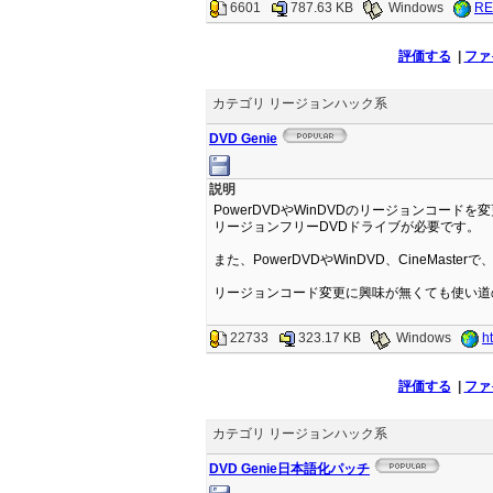
6601
787.63 KB
Windows
RE
評価する
|
ファ
カテゴリ リージョンハック系
DVD Genie
説明
PowerDVDやWinDVDのリージョンコード
リージョンフリーDVDドライブが必要です。
また、PowerDVDやWinDVD、CineM
リージョンコード変更に興味が無くても使い道
22733
323.17 KB
Windows
h
評価する
|
ファ
カテゴリ リージョンハック系
DVD Genie日本語化パッチ