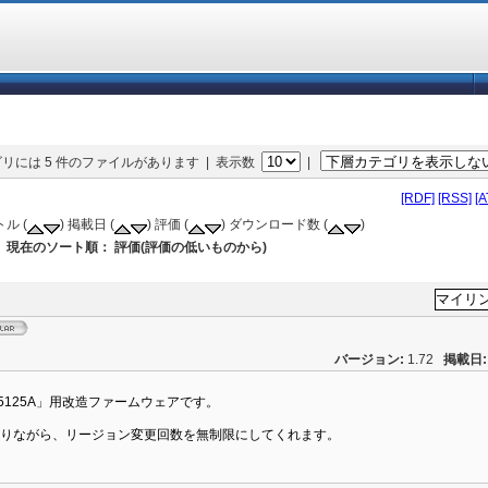
リには 5 件のファイルがあります | 表示数
|
[RDF]
[RSS]
[
ル (
) 掲載日 (
) 評価 (
) ダウンロード数 (
)
現在のソート順： 評価(評価の低いものから)
バージョン:
1.72
掲載日:
P5125A」用改造ファームウェアです。
2でありながら、リージョン変更回数を無制限にしてくれます。