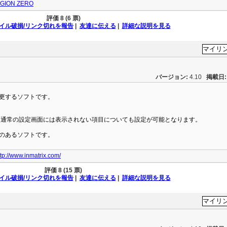
GION ZERO
評価
8 (6 票)
イル破損/リンク切れを報告
|
友達に伝える
|
詳細な説明を見る
バージョン:
4.10
掲載日:
を変更するソフトです。
asterで、通常の設定画面には表示されない項目についても設定が可能となります。
のあるソフトです。
ttp://www.inmatrix.com/
評価
8 (15 票)
イル破損/リンク切れを報告
|
友達に伝える
|
詳細な説明を見る