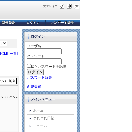
文字サイズ
新規登録
ログイン
パスワード紛失
ログイン
ユーザ名:
ATOM]
[一覧]
パスワード:
IDとパスワードを記憶
パスワード紛失
新規登録
2005/4/29
メインメニュー
ホーム
つれづれ日記
ニュース