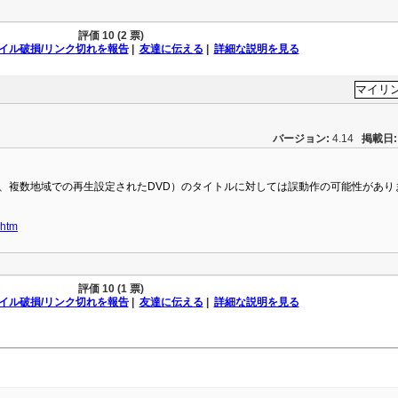
評価
10 (2 票)
イル破損/リンク切れを報告
|
友達に伝える
|
詳細な説明を見る
バージョン:
4.14
掲載日:
、複数地域での再生設定されたDVD）のタイトルに対しては誤動作の可能性があり
.htm
評価
10 (1 票)
イル破損/リンク切れを報告
|
友達に伝える
|
詳細な説明を見る