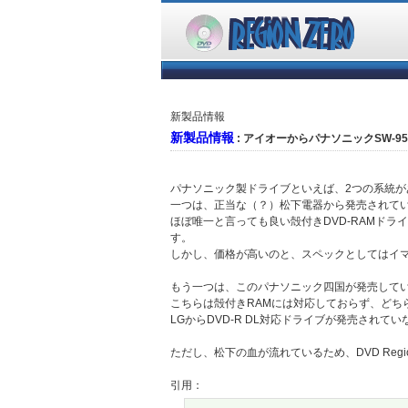
新製品情報
新製品情報
: アイオーからパナソニックSW-9
パナソニック製ドライブといえば、2つの系統が
一つは、正当な（？）松下電器から発売されている、
ほぼ唯一と言っても良い殻付きDVD-RAMド
す。
しかし、価格が高いのと、スペックとしてはイ
もう一つは、このパナソニック四国が発売している
こちらは殻付きRAMには対応しておらず、どち
LGからDVD-R DL対応ドライブが発売され
ただし、松下の血が流れているため、DVD Regi
引用：