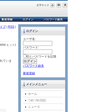
文字サイズ
新規登録
ログイン
パスワード紛失
イブ
|
RSS
|
ログイン
ユーザ名:
)
4050 ヒット
パスワード:
IDとパスワードを記憶
されていま
パスワード紛失
新規登録
メインメニュー
ホーム
つれづれ日記
ニュース