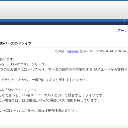
|
アーカ
585ベースのドライブ
(
投稿者 :
kgotonet
投稿日時： 2005-04-14 00:34:54
あります。
「LF-M***JD」シリーズ。
ライブの読み書きに対応しており、データの信頼性を重要視するRAMユーザから支持
マイチなところから、一般的にはあまり売れておりません。
「SW-****」シリーズ。
らかと言うと、LG製スーパーマルチとガチで競合するドライブです。
ていない現在では、ほぼ最強と呼んで間違いない性能を持っています。
on+CSS Freeはご多分に漏れず動作不能とのこと。