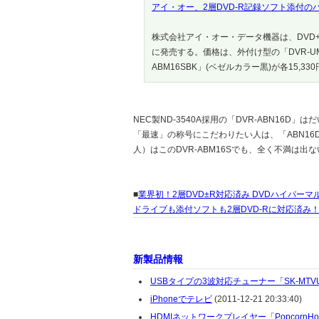
アイ・オー、2層DVD-R記録ソフト添付の
株式会社アイ・オー・データ機器は、DVD+R 
に発売する。価格は、外付け型の「DVR-UM16
ABM16SBK」(ベゼルカラー黒)が各15,33
NEC製ND-3540A採用の「DVR-ABN16D」はだ
「最速」の称号にこだわりたい人は、「ABN16D」に
人）はこのDVR-ABM16Sでも、全く不満は出
■
業界初！2層DVD±R対応済み DVDハイパー
ドライブも添付ソフトも2層DVD-Rに対応済み
新製品情報
USBタイプの3波対応チューナー「SK-MTV
iPhoneでテレビ
(2011-12-21 20:33:40)
HDMIネットワークプレイヤー「PopcornHour