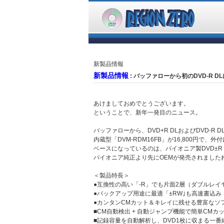
新製品情報
新製品情報
: バッファローから初のDVD-R D
あけましておめでとうございます。
ということで、新年一発目のニュース。
バッファローから、DVD+R DLおよびDVD-
内蔵型「DVM-RDM16FB」が16,800円で、外付けI
ベースになっているのは、パイオニア製DVD±Rド
パイオニア純正より先にOEMが発売されました
＜製品特長＞
●互換性の高い「-R」でも片面2層（ダブルレイ
●バックアップ用途に最適「±RW｣も高速書込み
●カンタンCMカット＆キレイに残せる豊富なソ
■CM自動検出 + 自動ジャンプ機能で簡単CMカ
■記録容量を自動解析し、DVD1枚に収まる一