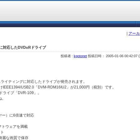
|
アーカ
Lに対応したDVD±Rドライブ
(
投稿者 :
kgotonet
投稿日時： 2005-01-06 00:42:07
R DLライティングに対応したドライブが発売されます。
EEE1394/USB2.0「DVM-RDM16IU2」が21,000円（税別）です。
ライブ「DVR-109」。
ね。
ヤー）に6倍速で対応
フトウェアを満載
ット
番綺麗な画質で保存