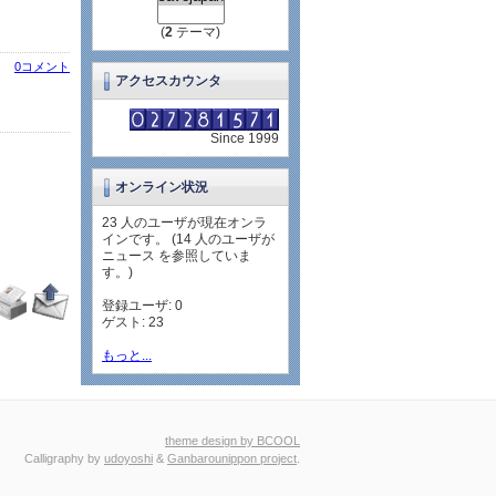
(
2
テーマ)
0コメント
アクセスカウンタ
Since 1999
オンライン状況
23 人のユーザが現在オンラ
インです。 (14 人のユーザが
ニュース を参照していま
す。)
登録ユーザ: 0
ゲスト: 23
もっと...
theme design by BCOOL
Calligraphy by
udoyoshi
&
Ganbarounippon project
.