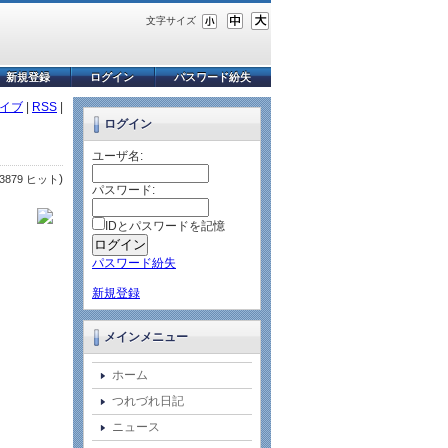
文字サイズ
新規登録
ログイン
パスワード紛失
イブ
|
RSS
|
ログイン
ユーザ名:
)
3879 ヒット
パスワード:
IDとパスワードを記憶
パスワード紛失
新規登録
メインメニュー
ホーム
つれづれ日記
ニュース