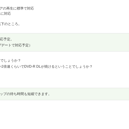
ィアの再生に標準で対応
みに対応
以下のところ。
対応予定。
ップデートで対応予定）
とでしょうか？
2倍速くらいでDVD-R DLが焼けるということでしょうか？
クアップの待ち時間も短縮できます。