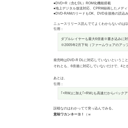
●DVD+R（含むDL）ROM化機能搭載
●地上デジタル放送対応、CPRM録画したメデ
●DVD-RAMのリードもOK、DVD全規格の読込
ニュースリリース読んでてよくわからないのは
引用：
ダブルレイヤーも最大6倍速※書き込みに
※2005年2月下旬（ファームウェアのア
発売時はDVD-R DLに対応していないというこ
それとも、6倍速に対応していないだけで、4とか
あとは、
引用：
｢+RW｣に加え｢+RW｣も高速だからバッ
誤植なのはわかってて突っ込んでみる。
意味ワカンネーヨ！
（ｗ