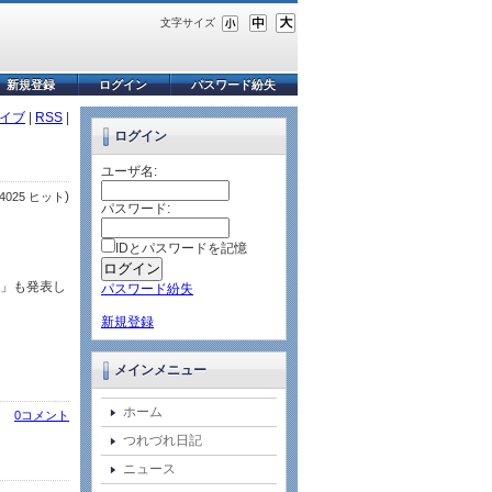
文字サイズ
新規登録
ログイン
パスワード紛失
イブ
|
RSS
|
ログイン
ユーザ名:
)
4025 ヒット
パスワード:
IDとパスワードを記憶
0L」も発表し
パスワード紛失
新規登録
メインメニュー
ホーム
0コメント
つれづれ日記
ニュース