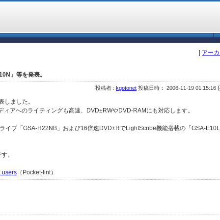
|
アーカ
H10N」等を発表。
(
投稿者 :
kgotonet
投稿日時： 2006-11-19 01:15:16
を発表しました。
存メディアへのライティングも高速、DVD±RWやDVD-RAMにも対応します。
「GSA-H22NB」および16倍速DVD±RでLightScribe機能搭載の「GSA-E1
です。
 users
（Pocket-lint）