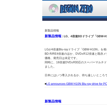
新製品情報
新製品情報
: LG、4倍速BDドライブ「GBW-
LGが4倍速Blu-rayドライブ「GBW-H10N」
BD-R/RE4倍速のほか、DVD±R12倍速と既
価格、発売日は未定です。
同時に、18倍速DVD±R対応のスーパーマルチドライブ
ました。
日本にはいつ導入されるか、待ち遠しいところ
■
LG announces GBW H10N Blu-ray drive for PC
新製品情報