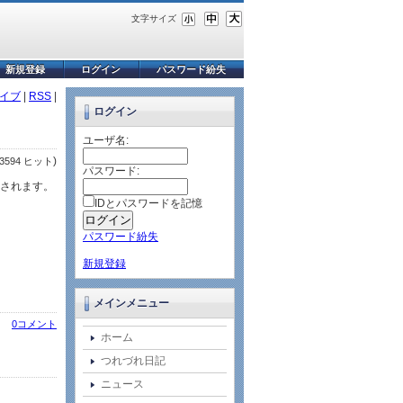
文字サイズ
新規登録
ログイン
パスワード紛失
イブ
|
RSS
|
ログイン
ユーザ名:
)
3594 ヒット
パスワード:
発売されます。
IDとパスワードを記憶
パスワード紛失
新規登録
メインメニュー
0コメント
ホーム
つれづれ日記
ニュース