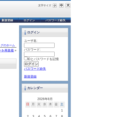
文字サイズ
新規登録
ログイン
パスワード紛失
ログイン
ユーザ名:
ログのホーム
パスワード:
ラーを再装着
»
IDとパスワードを記憶
パスワード紛失
新規登録
カレンダー
2026年8月
日
月
火
水
木
金
土
1
2
3
4
5
6
7
8