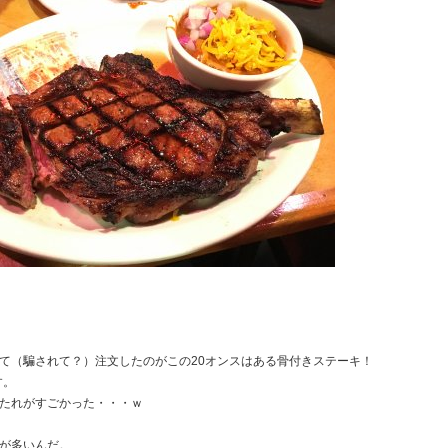
て（騙されて？）注文したのがこの20オンスはある骨付きステーキ！
す。
たれがすごかった・・・ｗ
が多いんだ。