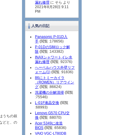
漏れ修理
に そら より
2021年8月28日 9:11
PM
人気の日記
Panasonic P-01D入
手
(閲覧 :178656)
P-01DのSIMロック解
除
(閲覧 :143382)
INAXシャワートイレ水
漏れ修理
(閲覧 :92376)
へーベルハウス外壁リフ
ォーム(1)
(閲覧 :91836)
86にトミーカイラ
（ROWEN）リアウイン
グ
(閲覧 :86624)
洗濯機の分解清掃
(閲覧
:75546)
L-01F液晶交換
(閲覧
:68993)
Lenovo G570 CPU交
はうちの叔
換
(閲覧 :68070)
などと、の
Acer 5349に改造
BIOS
(閲覧 :65836)
VAIO VGC-LT80DB