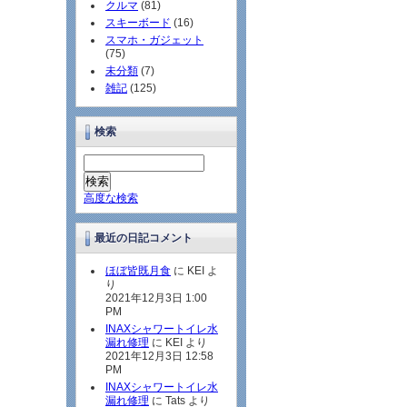
クルマ
(81)
スキーボード
(16)
スマホ・ガジェット
(75)
未分類
(7)
雑記
(125)
検索
高度な検索
最近の日記コメント
ほぼ皆既月食
に KEI よ
り
2021年12月3日 1:00
PM
INAXシャワートイレ水
漏れ修理
に KEI より
2021年12月3日 12:58
PM
INAXシャワートイレ水
漏れ修理
に Tats より