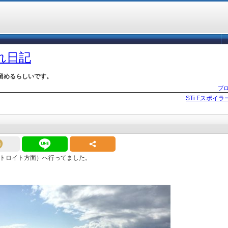
づれ日記
留めるらしいです。
ブ
STi Fスポイ
トロイト方面）へ行ってました。