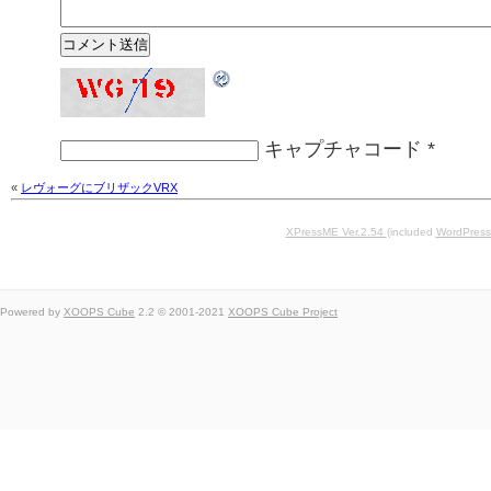
キャプチャコード
*
«
レヴォーグにブリザックVRX
XPressME Ver.2.54
(included
WordPress
Powered by
XOOPS Cube
2.2 © 2001-2021
XOOPS Cube Project