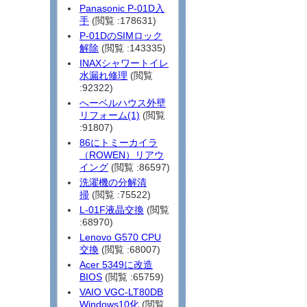
Panasonic P-01D入
手
(閲覧 :178631)
P-01DのSIMロック
解除
(閲覧 :143335)
INAXシャワートイレ
水漏れ修理
(閲覧
:92322)
へーベルハウス外壁
リフォーム(1)
(閲覧
:91807)
86にトミーカイラ
（ROWEN）リアウ
イング
(閲覧 :86597)
洗濯機の分解清
掃
(閲覧 :75522)
L-01F液晶交換
(閲覧
:68970)
Lenovo G570 CPU
交換
(閲覧 :68007)
Acer 5349に改造
BIOS
(閲覧 :65759)
VAIO VGC-LT80DB
Windows10化
(閲覧