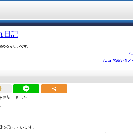
づれ日記
留めるらしいです。
ブ
Acer AS534
ュールを更新しました。
。
休を取っています。