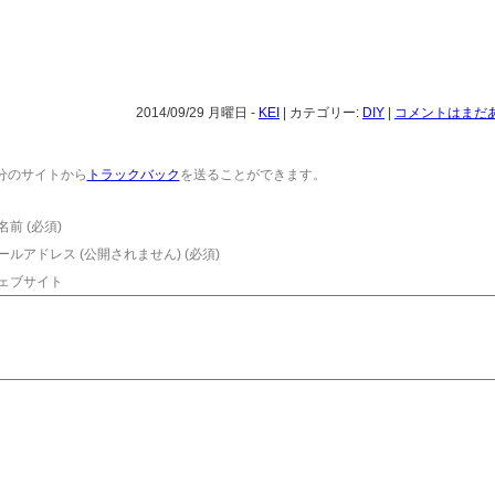
2014/09/29 月曜日 -
KEI
| カテゴリー:
DIY
|
コメントはまだあ
分のサイトから
トラックバック
を送ることができます。
名前 (必須)
ールアドレス (公開されません) (必須)
ェブサイト