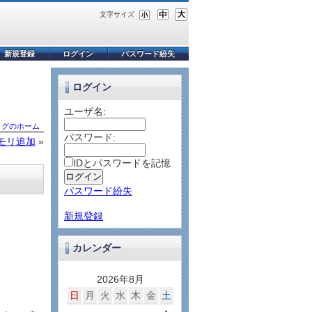
文字サイズ
新規登録
ログイン
パスワード紛失
ログイン
ユーザ名:
ログのホーム
パスワード:
9メモリ追加
»
IDとパスワードを記憶
パスワード紛失
新規登録
カレンダー
2026年8月
日
月
火
水
木
金
土