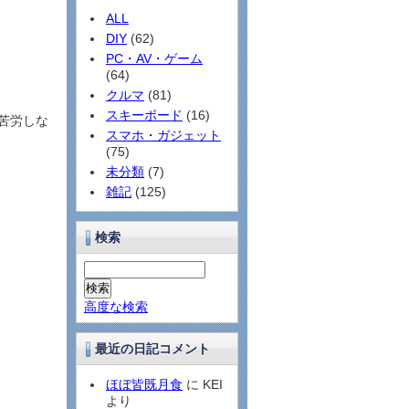
ALL
DIY
(62)
PC・AV・ゲーム
(64)
クルマ
(81)
スキーボード
(16)
苦労しな
スマホ・ガジェット
(75)
未分類
(7)
雑記
(125)
検索
高度な検索
最近の日記コメント
ほぼ皆既月食
に KEI
より