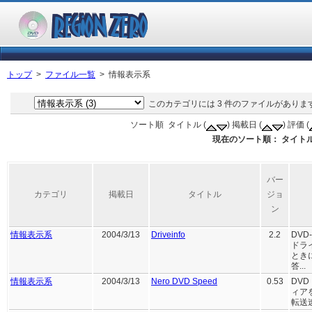
トップ
>
ファイル一覧
> 情報表示系
このカテゴリには 3 件のファイルがあります
ソート順 タイトル (
) 掲載日 (
) 評価 (
現在のソート順： タイトル(
バー
カテゴリ
掲載日
タイトル
ジョ
ン
情報表示系
2004/3/13
Driveinfo
2.2
DV
ドラ
とき
答...
情報表示系
2004/3/13
Nero DVD Speed
0.53
DV
ィア
転送