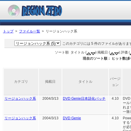
トップ
>
ファイル一覧
> リージョンハック系
このカテゴリには 5 件のファイルがあります
ソート順 タイトル (
) 掲載日 (
) 評価 (
現在のソート順： ヒット数(多
バージ
カテゴリ
掲載日
タイトル
ョン
リージョンハック系
2004/3/13
DVD Genie日本語化パッチ
4.10
DV
ール
れま
一致し
リージョンハック系
2004/3/13
DVD Genie
4.10
Po
する
が必