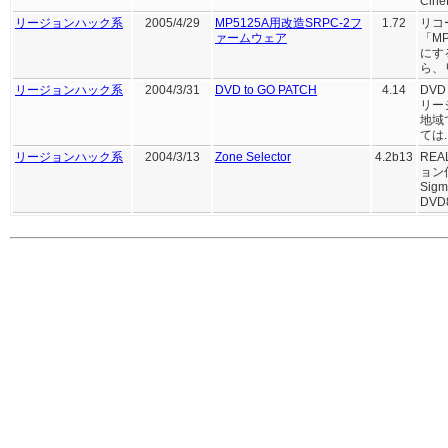
Cin
リージョンハック系
2005/4/29
MP5125A用改造SRPC-2フ
1.72
リコ
ァームウェア
「M
にす
ら、
リージョンハック系
2004/3/31
DVD to GO PATCH
4.14
DV
リー
地域
ては..
リージョンハック系
2004/3/13
Zone Selector
4.2b13
RE
ョン
Sig
DVD