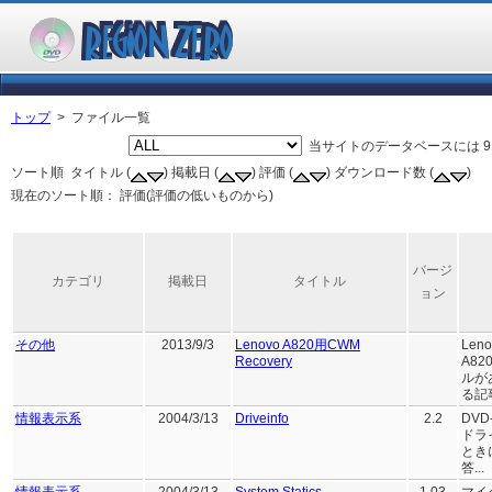
トップ
> ファイル一覧
当サイトのデータベースには 9
ソート順 タイトル (
) 掲載日 (
) 評価 (
) ダウンロード数 (
)
現在のソート順： 評価(評価の低いものから)
バージ
カテゴリ
掲載日
タイトル
ョン
その他
2013/9/3
Lenovo A820用CWM
Le
Recovery
A8
ルが
る記事
情報表示系
2004/3/13
Driveinfo
2.2
DV
ドラ
とき
答...