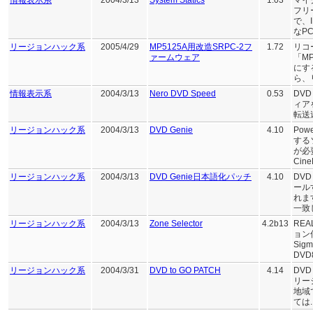
情報表示系
2004/3/13
System Statics
1.03
マイ
フリ
で、
なPC.
リージョンハック系
2005/4/29
MP5125A用改造SRPC-2フ
1.72
リコ
ァームウェア
「M
にす
ら、
情報表示系
2004/3/13
Nero DVD Speed
0.53
DV
ィア
転送
リージョンハック系
2004/3/13
DVD Genie
4.10
Po
する
が必
Cin
リージョンハック系
2004/3/13
DVD Genie日本語化パッチ
4.10
DV
ール
れま
一致し
リージョンハック系
2004/3/13
Zone Selector
4.2b13
RE
ョン
Sig
DVD
リージョンハック系
2004/3/31
DVD to GO PATCH
4.14
DV
リー
地域
ては..