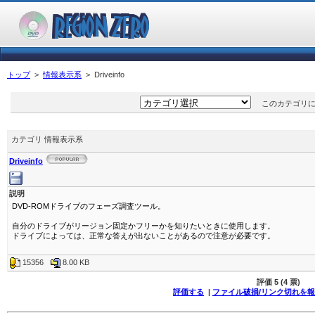
トップ
>
情報表示系
> Driveinfo
このカテゴリには
カテゴリ 情報表示系
Driveinfo
説明
DVD-ROMドライブのフェーズ調査ツール。
自分のドライブがリージョン固定かフリーかを知りたいときに使用します。
ドライブによっては、正常な答えが出ないことがあるので注意が必要です。
15356
8.00 KB
評価
5 (4 票)
評価する
|
ファイル破損/リンク切れを