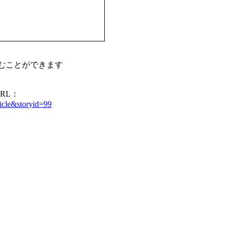
よむことができます
RL：
ticle&storyid=99