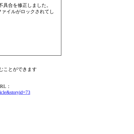
ある不具合を修正しました。
Iファイルがロックされてし
よむことができます
RL：
ticle&storyid=73