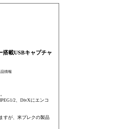
ー搭載USBキャプチャ
製品情報
ね。
G1/2、DivXにエンコ
ていますが、米プレクの製品