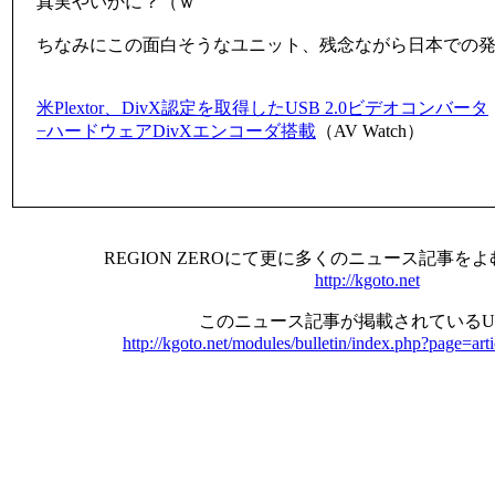
真実やいかに？（ｗ
ちなみにこの面白そうなユニット、残念ながら日本での
米Plextor、DivX認定を取得したUSB 2.0ビデオコンバータ
−ハードウェアDivXエンコーダ搭載
（AV Watch）
REGION ZEROにて更に多くのニュース記事を
http://kgoto.net
このニュース記事が掲載されているU
http://kgoto.net/modules/bulletin/index.php?page=ar