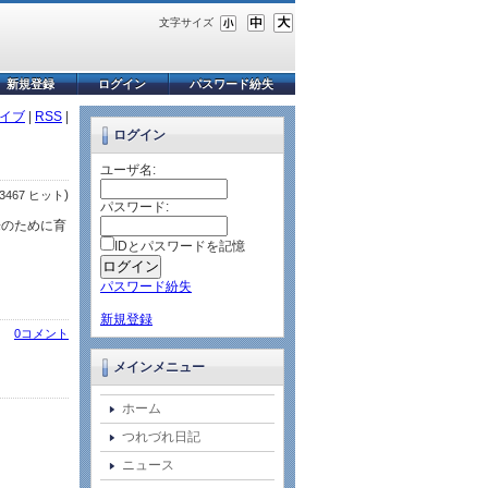
文字サイズ
新規登録
ログイン
パスワード紛失
イブ
|
RSS
|
ログイン
ユーザ名:
)
3467 ヒット
パスワード:
来のために育
IDとパスワードを記憶
パスワード紛失
新規登録
0コメント
メインメニュー
ホーム
つれづれ日記
ニュース