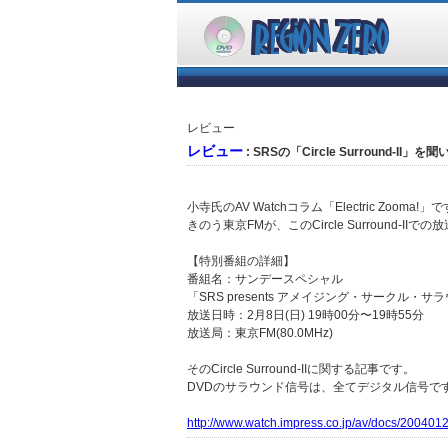
レビュー
レビュー
: SRSの「Circle Surround-II」
小寺氏のAV Watchコラム「Electric Zooma!」
きのう東京FMが、このCircle Surround-
【特別番組の詳細】
番組名：サンデースペシャル
「SRS presents アメイジング・サークル・サ
放送日時：2月8日(日) 19時00分〜19時55分
放送局：東京FM(80.0MHz)
そのCircle Surround-IIに関する記事です。
DVDのサラウンド信号は、全てデジタル信号ですが、
http://www.watch.impress.co.jp/av/docs/20040