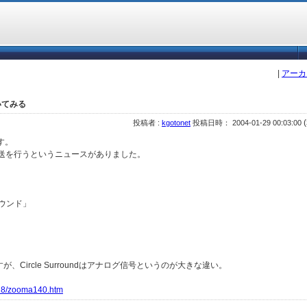
|
アーカ
を聞いてみる
(
投稿者 :
kgotonet
投稿日時： 2004-01-29 00:03:00
です。
IIでの放送を行うというニュースがありました。
ラウンド」
Circle Surroundはアナログ信号というのが大きな違い。
128/zooma140.htm