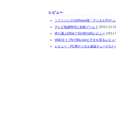
レビュー
ソフトバンクのiPhone用「デジタルTVチ
テレビ低迷時代に全録ブーム？
(2011-12-21
持ち運ぶDIGA？SV-MV100レビュー
(2011-0
VAIOタイプNでBlu-rayビデオを見るレ
レビュー：PC用デジタル放送チューナ3メーカ