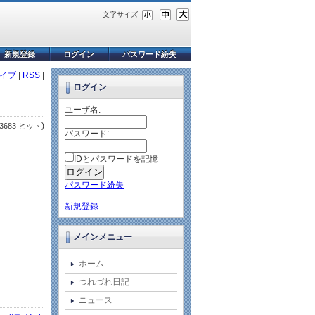
文字サイズ
新規登録
ログイン
パスワード紛失
イブ
|
RSS
|
ログイン
ユーザ名:
)
3683 ヒット
パスワード:
IDとパスワードを記憶
パスワード紛失
新規登録
メインメニュー
ホーム
つれづれ日記
ニュース