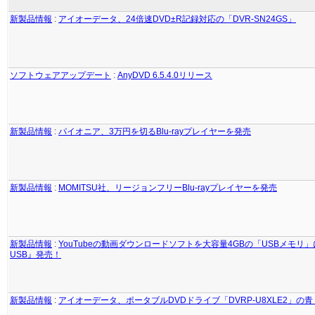
新製品情報
:
アイオーデータ、24倍速DVD±R記録対応の「DVR-SN24GS」
ソフトウェアアップデート
:
AnyDVD 6.5.4.0リリース
新製品情報
:
パイオニア、3万円を切るBlu-rayプレイヤーを発売
新製品情報
:
MOMITSU社、リージョンフリーBlu-rayプレイヤーを発売
新製品情報
:
YouTubeの動画ダウンロードソフトを大容量4GBの「USBメモリ」
USB』発売！
新製品情報
:
アイオーデータ、ポータブルDVDドライブ「DVRP-U8XLE2」の