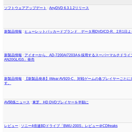
ソフトウェアアップデート
:
AnyDVD 6.3.1.2リリース
新製品情報
:
ヒューレットパッカードブランド データ用DVD/CD-R、2月1日
新製品情報
:
アイオーから、AD-7200A/7203Aを採用するスーパーマルチドライブ
AN20GL/GS」発売
新製品情報
:
【新製品発表】iWear AV920-C、対戦ゲームの各プレイヤーごと
す。
AV関係ニュース
:
東芝、HD DVDプレイヤーを半額に
レビュー
:
ソニー4倍速BDドライブ「BWU-200S」レビュー＠CDfreaks