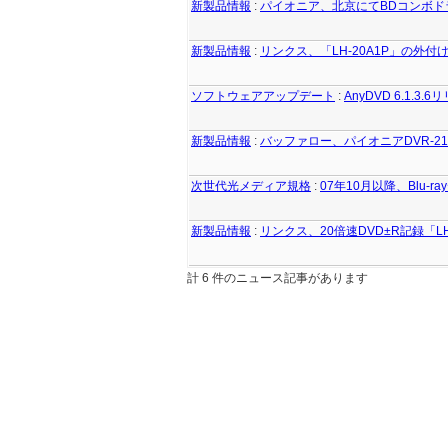
新製品情報
:
パイオニア、北京にてBDコンボドラ
新製品情報
:
リンクス、「LH-20A1P」の外付け
ソフトウェアアップデート
:
AnyDVD 6.1.3.
新製品情報
:
バッファロー、パイオニアDVR-2
次世代光メディア規格
:
07年10月以降、Blu
新製品情報
:
リンクス、20倍速DVD±R記録「LH-
計 6 件のニュース記事があります