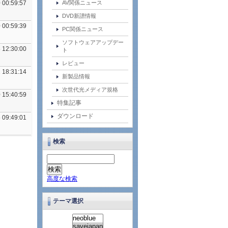
 00:59:57
AV関係ニュース
DVD新譜情報
 00:59:39
PC関係ニュース
ソフトウェアアップデー
 12:30:00
ト
レビュー
 18:31:14
新製品情報
次世代光メディア規格
 15:40:59
特集記事
ダウンロード
 09:49:01
検索
高度な検索
テーマ選択