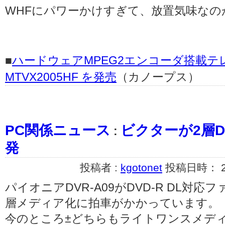
WHFにパワーかけすぎて、放置気味なの
■
ハードウェアMPEG2エンコーダ搭載
MTVX2005HF を発売
（カノープス）
PC関係ニュース
ビクターが2層D
:
発
投稿者 :
kgotonet
投稿日時： 200
パイオニアDVR-A09がDVD-R DL対
層メディア化に拍車がかかっています。
今のところ±どちらもライトワンスメディ