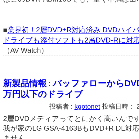
■
業界初！2層DVD±R対応済み DVDハ
ドライブも添付ソフトも2層DVD-Rに
（AV Watch）
新製品情報
バッファローからDVD
:
万円以下のドライブ
投稿者 :
kgotonet
投稿日時： 200
2層DVDメディアってとにかく高いんで
我が家のLG GSA-4163BもDVD+R 
ません。