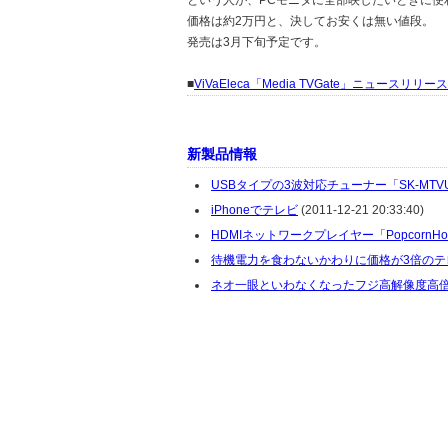
という人が、PCモニタに全部映したいときに便
価格は約2万円と、決してお安くは無い値段。
発売は3月下旬予定です。
■
ViVaEleca「Media TVGate」ニュースリリース
新製品情報
USBタイプの3波対応チューナー「SK-MTV
iPhoneでテレビ
(2011-12-21 20:33:40)
HDMIネットワークプレイヤー「PopcornHour
待機電力を食わないかわりに価格が3倍のテ
ネオ一眼といわなくなったフジ高解像度高