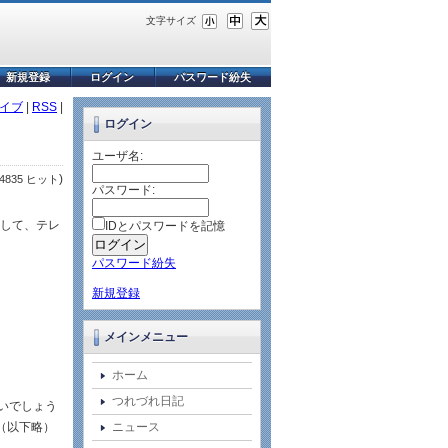
文字サイズ
新規登録
ログイン
パスワード紛失
イブ
|
RSS
|
ログイン
ユーザ名:
)
4835 ヒット
パスワード:
。
対して、テレ
IDとパスワードを記憶
パスワード紛失
新規登録
メインメニュー
ホーム
つれづれ日記
いでしょう
（以下略）
ニュース