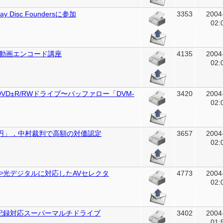
y Disc Foundersに参加
3353
2004
02:
動画エンコード講座
4135
2004
02:
VD±R/RWドライブ〜バッファロー「DVM-
3420
2004
02:
億円」，中村裁判で高額の対価認定
3657
2004
02:
や光デジタルに対応したAVセレクタ
4773
2004
02:
R記録対応スーパーマルチドライブ
3402
2004
01: