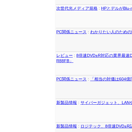
次世代光メディア規格
:
HPとデルがBlu-ra
PC関係ニュース
:
わかりたい人のための
レビュー
:
8倍速DVD±R対応の業界最速D
R88FB」
PC関係ニュース
:
「相当の対価は604
新製品情報
:
サイバーガジェット、LAN
新製品情報
:
ロジテック、8倍速DVD±