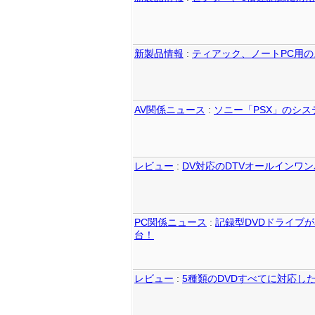
新製品情報
:
ティアック、ノートPC用の
AV関係ニュース
:
ソニー「PSX」のシ
レビュー
:
DV対応のDTVオールインワンパ
PC関係ニュース
:
記録型DVDドライブが暴
台！
レビュー
:
5種類のDVDすべてに対応したDVD