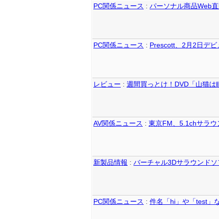
PC関係ニュース
:
パーソナル商品Web直販
PC関係ニュース
:
Prescott、2月2日デ
レビュー
:
週間買っとけ！DVD「山猫は
AV関係ニュース
:
東京FM、5.1chサ
新製品情報
:
バーチャル3Dサラウンドソフ
PC関係ニュース
:
件名「hi」や「test