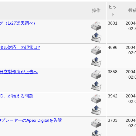
ヒッ
操作
投
ト
グ（1/27楽天調べ）
3801
2004
02:
タル対応」の現状は?
4696
2004
02:
日立製作所が上告へ
3858
2004
02:
VD」が抱える問題
3942
2004
02:
プレーヤーのApex Digitalを告訴
3703
2004
02: