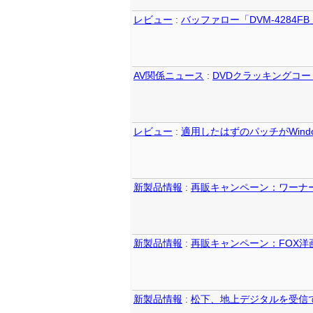
レビュー
:
バッファロー「DVM-4284F
AV関係ニュース
:
DVDクラッキングコー
レビュー
:
適用したはずのパッチがWindo
新製品情報
:
再販キャンペーン：ワーナ
新製品情報
:
再販キャンペーン：FOX洋
新製品情報
:
松下、地上デジタルを受信で