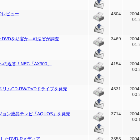
/8Dレビュー
4304
2004
01:
、HD DVDを妨害か―司法省が調査
3469
2004
01:
への返答！NEC「AX300」
4154
2004
00:
けスリムCD-RW/DVDドライブを発売
4531
2004
00:
ョン液晶テレビ「AQUOS」を発売
3714
2004
00:
したDVD-Rメディア
3555
2004